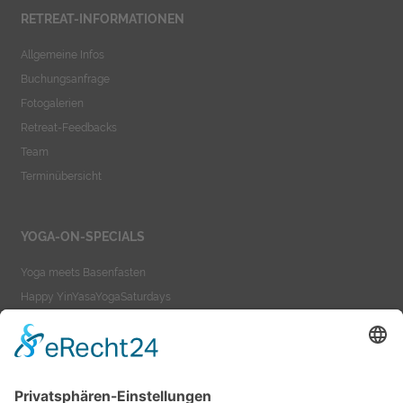
RETREAT-INFORMATIONEN
Allgemeine Infos
Buchungsanfrage
Fotogalerien
Retreat-Feedbacks
Team
Terminübersicht
YOGA-ON-SPECIALS
Yoga meets Basenfasten
Happy YinYasaYogaSaturdays
Yoga meets Ayurveda
Yoga-On-TeacherTraining
YOGA-ON-VIDEOS