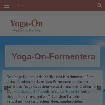
Home
oga-On-Formentera
Y
oga-Retreat in der
Karibik des Mittelmeers
auf der
n Nachbarinsel von Ibiza. Formentera ist eine der
De
sten Yoga-Locations weltweit
- und zum Greifen nah!
Hot
Gecko Beach Club
oder in der
La Hacienda
- beide
Ret
t-Locations sind
ein Träumchen
! Lass dich
Hei
hnen von
karibischem Meer, wunderschönen
Erl