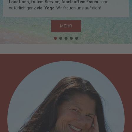
ons, tollem Service, fabelhaftem Essen
- und
Wir
ich ganz
viel Yoga
. Wir freuen uns auf dich!
MEHR