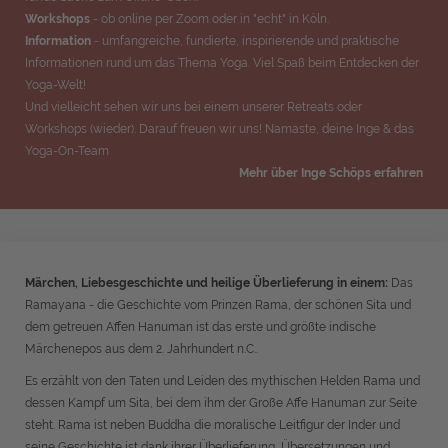
Workshops
- ob online per Zoom oder in "echt" in Köln.
Information
- umfangreiche, fundierte, inspirierende und praktische
Informationen rund um das Thema Yoga. Viel Spaß beim Entdecken der
Yoga-Welt!
Und vielleicht sehen wir uns bei einem unserer Retreats oder
Workshops (wieder). Darauf freuen wir uns! Namaste, deine Inge & das
Yoga-On-Team
Mehr über Inge Schöps erfahren
Märchen, Liebesgeschichte und heilige Überlieferung in einem:
Das
Ramayana - die Geschichte vom Prinzen Rama, der schönen Sita und
dem getreuen Affen Hanuman ist das erste und größte indische
Märchenepos aus dem 2. Jahrhundert n.C..
Es erzählt von den Taten und Leiden des mythischen Helden Rama und
dessen Kampf um Sita, bei dem ihm der Große Affe Hanuman zur Seite
steht. Rama ist neben Buddha die moralische Leitfigur der Inder und
seine Geschichte ist dank ihrer Überlieferung, Übersetzungen und