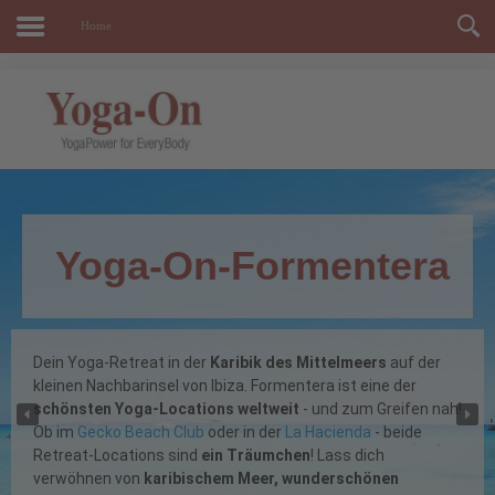
Home
Yoga-On-Formentera
Dein Yoga-Retreat in der
Karibik des Mittelmeers
auf der
kleinen Nachbarinsel von Ibiza. Formentera ist eine der
schönsten Yoga-Locations weltweit
- und zum Greifen nah!
Ob im
Gecko Beach Club
oder in der
La Hacienda
- beide
Retreat-Locations sind
ein Träumchen
! Lass dich
verwöhnen von
karibischem Meer, wunderschönen