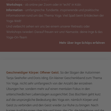
Workshops
- ob online per Zoom oder in "echt" in Köln.
Information
- umfangreiche, fundierte, inspirierende und praktische
Informationen rund um das Thema Yoga. Viel Spaß beim Entdecken der
Yoga-Welt!
Und vielleicht sehen wir uns bei einem unserer Retreats oder
Workshops (wieder). Darauf freuen wir uns! Namaste, deine Inge & das
Yoga-On-Team
Mehr über Inge Schöps erfahren
Geschmeidiger Körper. Offener Geist.
S
o
der Slogan der Autorinnen
Tanj
a Seehofer und Doris Iding. Ein kleiner Geschenkband zum Thema
Yin Yoga, nicht sehr umfangreich von der Anzahl der einzelnen
Übungen her, sondern mehr auf einen mentalen Fokus in den
unterschiedlichen Lebenslagen ausgerichtet. Das Büchlein geht kurz
auf die ursprüngliche Bedeutung des Yoga ein, nämlich Körper und
Geist zu verbinden und den Geist wieder zur Ruhe zu bringen. Nach
kurzen Ausführungen über Yin und Yang, das Chi, die Meridiane und die