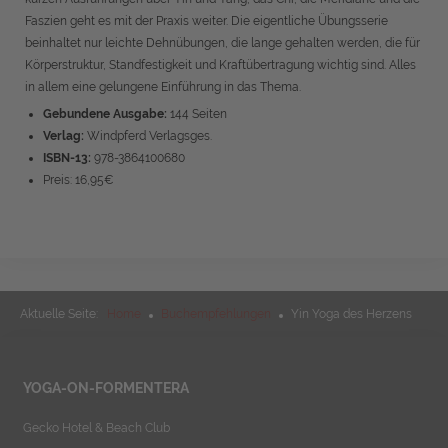
Faszien geht es mit der Praxis weiter.
Die eigentliche Übungsserie
beinhaltet nur leichte Dehnübungen, die lange gehalten werden, die für
Körperstruktur, Standfestigkeit und Kraftübertragung wichtig sind. Alles
in allem eine gelungene Einführung in das Thema.
Gebundene Ausgabe:
144 Seiten
Verlag:
Windpferd Verlagsges.
ISBN-13:
978-3864100680
Preis: 16,95€
Aktuelle Seite:
Home
Buchempfehlungen
Yin Yoga des Herzens
YOGA-ON-FORMENTERA
Gecko Hotel & Beach Club