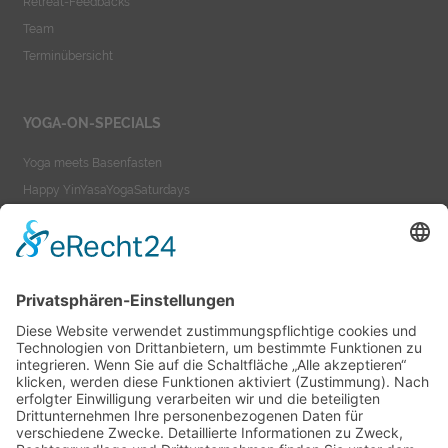
Retreat-Feedbacks
Team
Terminübersicht
YOGA-ON-SPECIALS
Yoga meets Basenfasten
Happy YinYasaYogaSaturdays
Yoga meets Ayurveda
Yoga-On-TeacherTraining
YOGA-ON-VIDEOS
Yoga as a Lifestyle
Yoga-On-Videos
Impressum
Datenschutzerklärung