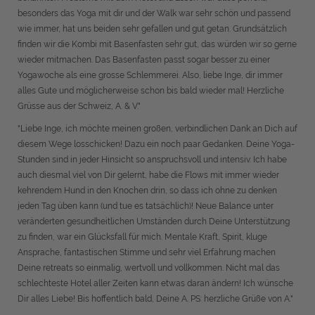
besonders das Yoga mit dir und der Walk war sehr schön und passend
wie immer, hat uns beiden sehr gefallen und gut getan. Grundsätzlich
finden wir die Kombi mit Basenfasten sehr gut, das würden wir so gerne
wieder mitmachen. Das Basenfasten passt sogar besser zu einer
Yogawoche als eine grosse Schlemmerei. Also, liebe Inge, dir immer
alles Gute und möglicherweise schon bis bald wieder mal! Herzliche
Grüsse aus der Schweiz, A. & V."
"Liebe Inge, ich möchte meinen großen, verbindlichen Dank an Dich auf
diesem Wege losschicken! Dazu ein noch paar Gedanken. Deine Yoga-
Stunden sind in jeder Hinsicht so anspruchsvoll und intensiv. Ich habe
auch diesmal viel von Dir gelernt, habe die Flows mit immer wieder
kehrendem Hund in den Knochen drin, so dass ich ohne zu denken
jeden Tag üben kann (und tue es tatsächlich)! Neue Balance unter
veränderten gesundheitlichen Umständen durch Deine Unterstützung
zu finden, war ein Glücksfall für mich. Mentale Kraft, Spirit, kluge
Ansprache, fantastischen Stimme und sehr viel Erfahrung machen
Deine retreats so einmalig, wertvoll und vollkommen. Nicht mal das
schlechteste Hotel aller Zeiten kann etwas daran ändern! Ich wünsche
Dir alles Liebe! Bis hoffentlich bald, Deine A. PS: herzliche Grüße von A."