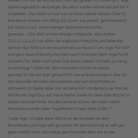
wieder!!! Mir hat die Woche sehr, sehr gut gefallen. Ich hatte noch Tage
später unglaublich viel Energie, die Akkus wurden einmal alle auf 100 %
aufgeladen. Das Hotel ist nach wie vor eines meiner liebsten Ziele für
eine kleine Auszeit vom Alltag. Das Essen war perfekt, geschmacklich
toll, optisch auch, etwas weniger Pastinake wäre schön
gewesen...;-) Das Bett ist mein einziger Kritikpunkt, alles andere;
TOLLLLLLLLLLL! Vor allem der unglaublich herzliche und liebevolle
Service. Man fühlt sich ein bisschen wie zu Hause! Z um Yoga. Für mich
eine ganz neue Erfahrung; man kann auch schwitzen beim Yoga! Nicht
wie beim Yin, lieber noch einen Pulli drüber ziehen! Ich hatte zu wenig
kurzärmelige T-Shirts mit. Beim nächsten Mal bin ich besser
gerüstet! Es hat viel Spaß gemacht! Es war echt anstrengend, aber Du
hast eine tolle Art einen mitzunehmen und zum Durchhalten zu
animieren! Ich bleibe dabei und verziehe mich mindestens vier Mal die
Woche mit Yoga Easy auf meine Matte! Danke für diese tolle Woche, in
diesem schönen Hotel, mit dem leckeren Essen, den vielen netten
Menschen und der tollen Yogalehrererin! Ganz liebe Grüße, T. "
"Liebe Inge, ich habe diese Woche an der Nordsee mit dem
Basenfasten und Yoga sehr genossen. Mir persönlich hat es sehr gut
getan und für mein noch etwas geschwächtes Bein war es das