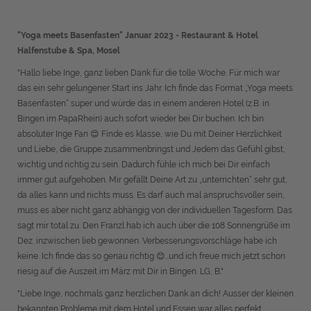
"Yoga meets Basenfasten" Januar 2023 - Restaurant & Hotel
Halfenstube & Spa, Mosel
"Hallo liebe Inge, ganz lieben Dank für die tolle Woche. Für mich war
das ein sehr gelungener Start ins Jahr. Ich finde das Format „Yoga meets
Basenfasten“ super und würde das in einem anderen Hotel (z.B. in
Bingen im PapaRhein) auch sofort wieder bei Dir buchen. Ich bin
absoluter Inge Fan 😊 Finde es klasse, wie Du mit Deiner Herzlichkeit
und Liebe, die Gruppe zusammenbringst und Jedem das Gefühl gibst,
wichtig und richtig zu sein. Dadurch fühle ich mich bei Dir einfach
immer gut aufgehoben. Mir gefällt Deine Art zu „unterrichten“ sehr gut,
da alles kann und nichts muss. Es darf auch mal anspruchsvoller sein,
muss es aber nicht ganz abhängig von der individuellen Tagesform. Das
sagt mir total zu. Den Franzl hab ich auch über die 108 Sonnengrüße im
Dez. inzwischen lieb gewonnen. Verbesserungsvorschläge habe ich
keine. Ich finde das so genau richtig 😊…und ich freue mich jetzt schon
riesig auf die Auszeit im März mit Dir in Bingen. LG, B."
"Liebe Inge, nochmals ganz herzlichen Dank an dich! Ausser der kleinen
bekannten Probleme mit dem Hotel und Essen war alles perfekt,