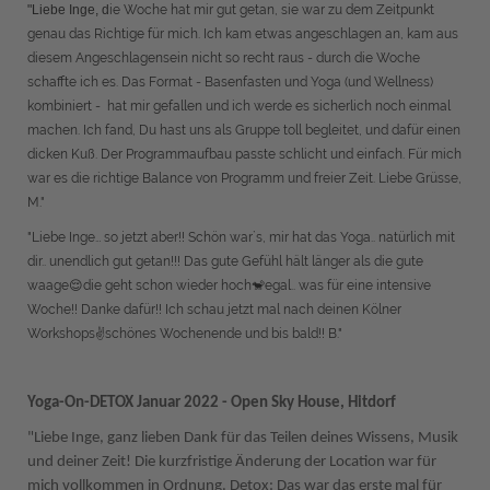
"Liebe Inge, d
ie Woche hat mir gut getan, sie war zu dem Zeitpunkt
genau das Richtige für mich. Ich kam etwas angeschlagen an, kam aus
diesem Angeschlagensein nicht so recht raus - durch die Woche
schaffte ich es. Das Format - Basenfasten und Yoga (und Wellness)
kombiniert - hat mir gefallen und ich werde es sicherlich noch einmal
machen. Ich fand, Du hast uns als Gruppe toll begleitet, und dafür einen
dicken Kuß. Der Programmaufbau passte schlicht und einfach. Für mich
war es die richtige Balance von Programm und freier Zeit. Liebe Grüsse,
M."
"Liebe Inge… so jetzt aber!! Schön war`s, mir hat das Yoga.. natürlich mit
dir.. unendlich gut getan!!! Das gute Gefühl hält länger als die gute
waage😌die geht schon wieder hoch🐒egal.. was für eine intensive
Woche!! Danke dafür!! Ich schau jetzt mal nach deinen Kölner
Workshops✌️schönes Wochenende und bis bald!! B."
Yoga-On-DETOX Januar 2022 - Open Sky House, Hitdorf
"Liebe Inge, ganz lieben Dank für das Teilen deines Wissens, Musik
und deiner Zeit! Die kurzfristige Änderung der Location war für
mich vollkommen in Ordnung. Detox: Das war das erste mal für