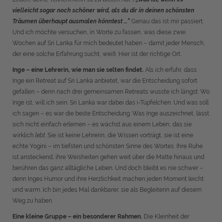
vielleicht sogar noch schöner wird, als du dir in deinen schönsten
Träumen überhaupt ausmalen könntest …"
Genau das ist mir passiert.
Und ich möchte versuchen, in Worte zu fassen, was diese zwei
Wochen auf Sri Lanka für mich bedeutet haben – damit jeder Mensch,
der eine solche Erfahrung sucht, weiß: Hier ist der richtige Ort.
I
nge – eine Lehrerin, wie man sie selten findet.
Als ich erfuhr, dass
Inge ein Retreat auf Sri Lanka anbietet, war die Entscheidung sofort
gefallen – denn nach drei gemeinsamen Retreats wusste ich längst: Wo
Inge ist, will ich sein. Sri Lanka war dabei das i-Tüpfelchen. Und was soll
ich sagen – es war die beste Entscheidung. Was Inge auszeichnet, lässt
sich nicht einfach erlernen – es wächst aus einem Leben, das sie
wirklich
lebt
. Sie ist keine Lehrerin, die Wissen vorträgt, sie ist eine
echte Yogini – im tiefsten und schönsten Sinne des Wortes. Ihre Ruhe
ist ansteckend, ihre Weisheiten gehen weit über die Matte hinaus und
berühren das ganz alltägliche Leben. Und doch bleibt es nie schwer –
denn Inges Humor und ihre Herzlichkeit machen jeden Moment leicht
und warm. Ich bin jedes Mal dankbarer, sie als Begleiterin auf diesem
Weg zu haben.
Eine kleine Gruppe – ein besonderer Rahmen.
Die Kleinheit der