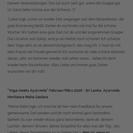
Deinen Veranstaltungen. Das tut auch sehr gut, wenn die Gruppe gut
ist. Ganz liebe Grüsse aus der Schweiz, S."
"Liebe Inge, schon ist wieder Zeit vergangen seit dem Basenfasten, die
gute Erinnerung bleibt. Danke dir nochmals viel mal für die schöne
Woche! Wir hatten eine gute Zeit mit dir und der angenehmen Gruppe.
Die Location war tiptop, wird ja ab Herbst noch schöner! Ich schätze
dein Yoga sehr, es ist abwechslungsreich, das mag ich. V. hast du mit
dem Franzl viel Freude gemacht! Ich wünsche dir viele schöne Retreats
dieses Jahr, wir kommen wieder, mal sehen wann... vielleicht dann
wieder beim Basenfasten. Alles Liebe und immer gute Zeiten
wünschen wir dir! A.&V.
"Yoga meets Ayurveda" Februar/März 2026 - Sri Lanka, Ayurveda
Heritance Maha Gedara
"Meine liebe Inge, i
ch möchte dir hier mein Feedback für unsere
gemeinsame Zeit senden und dir noch einmal ganz besonders
danken.
Es war wieder etwas ganz besonderes, dank dir, deinem
Lachen, deinem Wissen, deiner Empathie für alles was der Tag , das
Leben, deine Teilnehmerin so zu bieten hat :)
„Was ist, wenn es