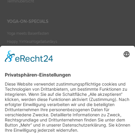
Terminübersicht
YOGA-ON-SPECIALS
Yoga meets Basenfasten
Happy YinYasaYogaSaturdays
Yoga meets Ayurveda
Yoga-On-TeacherTraining
YOGA-ON-VIDEOS
Yoga as a Lifestyle
Yoga-On-Videos
Impressum
Datenschutzerklärung
AGB
Suche