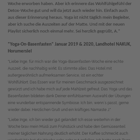
Woche erworben haben. Aber ich erinnere das Wohlfühlgefühl der
Detox-Woche gut und will da jetzt auch wieder hin. Einfach auch
aus dieser Erinnerung heraus. Yoga ist nicht täglich mein Begleiter,
aber ich suche die Auszeiten auf der Matte. Und mit der neuen
Playlist sicherlich noch einmal mehr. Sei herzlich gegrüßt, A."
"Yoga-On-Basenfasten"
Januar 2019 & 2020, Landhotel NAKUK,
Horumersiel
"Liebe Inge, für mich war die Yoga-Basenfasten-Woche eine echte
Auszeit, die nachhaltig wirkt. Es stimmte alles: Das Hotel mit
außergewöhnlich aufmerksamen Service, ist ein echter
Wohlfühlort. Das Essen war für meinen Geschmack ausgezeichnet
gewürzt und ich habe mich auf jede Mahlzeit gefreut. Das Yoga und das
Basenfasten bildeten dank Deiner einfühlsamen Auswahl der Übungen
eine wunderbar entspannende Symbiose. Ich bin, wenn`s passt, gerne
wieder dabei. Herzlichen Gruß und ein kräftiges Namaste J."
"Liebe Inge, ich bin wieder gut gelandet! Ich esse weiterhin in der
Woche brav mein Müsli zum Frühstück und habe den Gemüseanteil
meiner täglichen Nahrung deutlich erhöht. Der Kaffee schmeckt auch