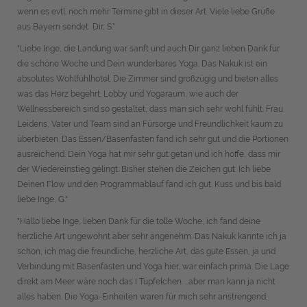
wenn es evtl. noch mehr Termine gibt in dieser Art. Viele liebe Grüße
aus Bayern sendet Dir, S."
"Liebe Inge, die Landung war sanft und auch Dir ganz lieben Dank für
die schöne Woche und Dein wunderbares Yoga. Das Nakuk ist ein
absolutes Wohlfühlhotel. Die Zimmer sind großzügig und bieten alles
was das Herz begehrt. Lobby und Yogaraum, wie auch der
Wellnessbereich sind so gestaltet, dass man sich sehr wohl fühlt. Frau
Leidens, Vater und Team sind an Fürsorge und Freundlichkeit kaum zu
überbieten. Das Essen/Basenfasten fand ich sehr gut und die Portionen
ausreichend. Dein Yoga hat mir sehr gut getan und ich hoffe, dass mir
der Wiedereinstieg gelingt. Bisher stehen die Zeichen gut. Ich liebe
Deinen Flow und den Programmablauf fand ich gut. Kuss und bis bald
liebe Inge, G."
"Hallo liebe Inge, lieben Dank für die tolle Woche, ich fand deine
herzliche Art ungewohnt aber sehr angenehm. Das Nakuk kannte ich ja
schon, ich mag die freundliche, herzliche Art, das gute Essen, ja und
Verbindung mit Basenfasten und Yoga hier, war einfach prima. Die Lage
direkt am Meer wäre noch das I Tüpfelchen. …aber man kann ja nicht
alles haben. Die Yoga-Einheiten waren für mich sehr anstrengend,