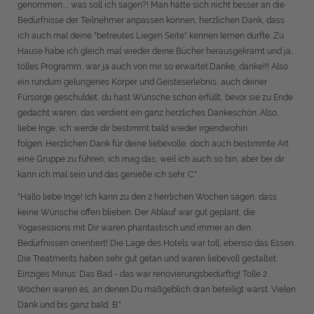
genommen..., was soll ich sagen?! Man hätte sich nicht besser an die
Bedürfnisse der Teilnehmer anpassen können, herzlichen Dank, dass
ich auch mal deine "betreutes Liegen Seite" kennen lernen durfte. Zu
Hause habe ich gleich mal wieder deine Bücher herausgekramt und ja,
tolles Programm, war ja auch von mir so erwartet.Danke, danke!!! Also
ein rundum gelungenes Körper und Geisteserlebnis, auch deiner
Fürsorge geschuldet, du hast Wünsche schon erfüllt, bevor sie zu Ende
gedacht waren, das verdient ein ganz herzliches Dankeschön. Also,
liebe Inge, ich werde dir bestimmt bald wieder irgendwohin
folgen. Herzlichen Dank für deine liebevolle, doch auch bestimmte Art
eine Gruppe zu führen, ich mag das, weil ich auch so bin, aber bei dir
kann ich mal sein und das genieße ich sehr. C."
"Hallo liebe Inge! Ich kann zu den 2 herrlichen Wochen sagen, dass
keine Wünsche offen blieben. Der Ablauf war gut geplant, die
Yogasessions mit Dir waren phantastisch und immer an den
Bedürfnissen orientiert! Die Lage des Hotels war toll, ebenso das Essen.
Die Treatments haben sehr gut getan und waren liebevoll gestaltet.
Einziges Minus: Das Bad - das war renovierungsbedürftig! Tolle 2
Wochen waren es, an denen Du maßgeblich dran beteiligt warst. Vielen
Dank und bis ganz bald, B."