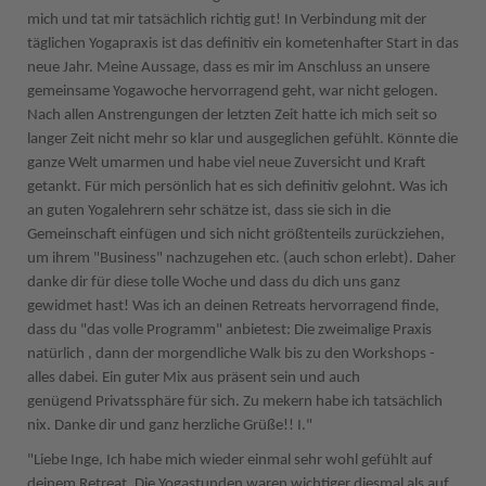
mich und tat mir tatsächlich richtig gut! In Verbindung mit der
täglichen Yogapraxis ist das definitiv ein kometenhafter Start in das
neue Jahr. Meine Aussage, dass es mir im Anschluss an unsere
gemeinsame Yogawoche hervorragend geht, war nicht gelogen.
Nach allen Anstrengungen der letzten Zeit hatte ich mich seit so
langer Zeit nicht mehr so klar und ausgeglichen gefühlt. Könnte die
ganze Welt umarmen und habe viel neue Zuversicht und Kraft
getankt. Für mich persönlich hat es sich definitiv gelohnt. Was ich
an guten Yogalehrern sehr schätze ist, dass sie sich in die
Gemeinschaft einfügen und sich nicht größtenteils zurückziehen,
um ihrem "Business" nachzugehen etc. (auch schon erlebt). Daher
danke dir für diese tolle Woche und dass du dich uns ganz
gewidmet hast! Was ich an deinen Retreats hervorragend finde,
dass du "das volle Programm" anbietest: Die zweimalige Praxis
natürlich , dann der morgendliche Walk bis zu den Workshops -
alles dabei. Ein guter Mix aus präsent sein und auch
genügend Privatssphäre für sich. Zu mekern habe ich tatsächlich
nix. Danke dir und ganz herzliche Grüße!! I."
"Liebe Inge, Ich habe mich wieder einmal sehr wohl gefühlt auf
deinem Retreat. Die Yogastunden waren wichtiger diesmal als auf