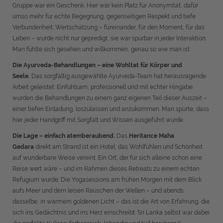
Gruppe war ein Geschenk. Hier war kein Platz für Anonymität, dafür
umso mehr für echte Begegnung, gegenseitigen Respekt und tiefe
Verbundenheit. Wertschätzung – füreinander, für den Moment, für das
Leben – wurde nicht nur gepredigt, sie war spürbar in jeder Interaktion.
Man fühlte sich gesehen und willkommen, genau so wie man ist.
Die Ayurveda-Behandlungen – eine Wohltat für Körper und
Seele.
Das sorgfältig ausgewählte Ayurveda-Team hat herausragende
Arbeit geleistet. Einfühlsam, professionell und mit echter Hingabe
wurden die Behandlungen zu einem ganz eigenen Teil dieser Auszeit –
einer tiefen Einladung, loszulassen und anzukommen. Man spürte, dass
hier jeder Handgriff mit Sorgfalt und Wissen ausgeführt wurde.
Die Lage – einfach atemberaubend.
Das
Heritance Maha
Gedara
direkt am Strand ist ein Hotel, das Wohlfühlen und Schönheit
auf wunderbare Weise vereint. Ein Ort, der für sich alleine schon eine
Reise wert wäre – und im Rahmen dieses Retreats zu einem echten
Refugium wurde. Die Yogasessions am frühen Morgen mit dem Blick
aufs Meer und dem leisen Rauschen der Wellen – und abends
dasselbe, in warmem goldenen Licht – das ist die Art von Erfahrung, die
sich ins Gedächtnis und ins Herz einschreibt. Sri Lanka selbst war dabei