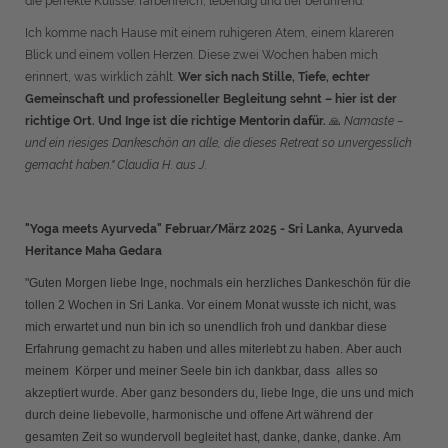
die perfekte Kulisse: farbenreich, lebendig und tief berührend.
Ich komme nach Hause mit einem ruhigeren Atem, einem klareren
Blick und einem vollen Herzen. Diese zwei Wochen haben mich
erinnert, was wirklich zählt.
Wer sich nach Stille, Tiefe, echter
Gemeinschaft und professioneller Begleitung sehnt – hier ist der
richtige Ort. Und Inge ist die richtige Mentorin dafür.
🙏
Namaste –
und ein riesiges Dankeschön an alle, die dieses Retreat so unvergesslich
gemacht haben." Claudia H. aus J.
"Yoga meets Ayurveda" Februar/März 2025 - Sri Lanka, Ayurveda
Heritance Maha Gedara
"Guten Morgen liebe Inge,
nochmals ein herzliches Dankeschön für die
tollen 2 Wochen in Sri Lanka.
Vor einem Monat wusste ich nicht, was
mich erwartet und nun bin ich so unendlich froh und dankbar diese
Erfahrung gemacht zu haben und alles miterlebt zu haben.
Aber auch
meinem Körper und meiner Seele bin ich dankbar, dass alles so
akzeptiert wurde.
Aber ganz besonders du, liebe Inge, die uns und mich
durch deine liebevolle, harmonische und offene Art während der
gesamten Zeit so wundervoll begleitet hast, danke, danke, danke.
Am