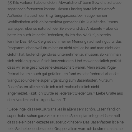
3,5 Kilo verloren habe und den „Abwärtstrend“ beim Gewicht zuhause
sogar noch fortsetzen konnte. Diesen Einstieg hatte ich mir erhofft.
Außerdem hat sich der Entgiftungsprozess beim allgemeinen
Wohlbefinden wirklich bemerkbar gemacht. Die Qualität des Essens
war super, ebenso natürlich der Service und das Ambiente – aber da
hatte ich auch keinerlei Bedenken, da ich das NAKUK ja bereits
kannte. Das NAKUK eignet sich meiner Meinung nach sehr gut für das
Programm, eben weil drum herum nicht viel los ist und man nicht das
Gefühl hat, laufend irgendwas unternehmen zu müssen. So kann man
sich wirklich ganz auf sich konzentrieren. Und es war natürlich perfekt,
dass wir eine geschlossene Gesellschaft waren. Mein erstes Yoga-
Retreat hat mir auch gut gefallen. Ich fand es sehr fordernd, aber das
war gut so und eine super Ergänzung zum Basenfasten. Nur zum
Basenfasten alleine hätte ich mich wahrscheinlich nicht
angemeldet. Fazit: Ich würde es jederzeit wieder tun. ? Liebe Grüße aus
dem Norden und bis irgendwann ! T."
"Liebe Inge, das NAKUK war alles in allem sehr schön, Essen fand ich
super, habe schon ganz viel in meinen Speiseplan integriert (sehr nett,
dass sie ein paar Rezepte rausgerückt haben). Das Basenfasten ist eine
tolle Sache besonders in der Gruppe, allein wäre ich bestimmt nicht so