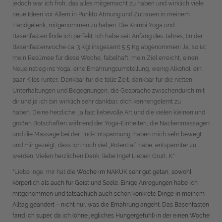
jedoch war ich froh, das alles mitgemacht zu haben und wirklich viele
neue Ideen vor Allem in Punkto Atmung und Zutrauen in meinem
Handgelenk, mitgenommen zu haben. Die Kombi Yoga und
Basenfasten finde ich perfekt. Ich habe seit Anfang des Jahres, (in der
Basenfastenwoche ca. 3 Kg) insgesamt 5,5 Kg abgenommen! Ja, so ist
mein Resümee für diese Woche, fabelhaft, mein Ziel erreicht, einen
Neueinstieg ins Yoga, eine Ernährungsumstellung, wenig Alkohol, ein
paar Kilos runter… Dankbar für die tolle Zeit, dankbar für die netten
Unterhaltungen und Begegnungen, die Gespräche zwischendurch mit
dir und ja ich bin wirklich sehr dankbar, dich kennengelernt zu
haben. Deine herzliche, ja fast liebevolle Art und die vielen kleinen und
großen Botschaften während der Yoga-Einheiten, die Nackenmassagen
und die Massage bei der End-Entspannung, haben mich sehr bewegt
und mir gezeigt, dass ich noch viel „Potential“ habe, entspannter zu
werden. Vielen herzlichen Dank, liebe Inge! Lieben Gruß, K."
"Liebe Inge, mir hat
die Woche im NAKUK sehr gut getan, sowohl
körperlich als auch für Geist und Seele. Einige Anregungen habe ich
mitgenommen und tatsächlich auch schon konkrete Dinge in meinem
Alltag geändert – nicht nur, was die Ernährung angeht. Das Basenfasten
fand ich super, da ich (ohne jegliches Hungergefühl) in der einen Woche