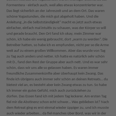
Formentera - einfach auch, weil alles etwas konzentrierter war.
Das liegt sicherlich an der Jahreszeit und an dem Ort. Das waren
schöne Yogastunden, die mich gut abgeholt haben. Und die
Anleitung „in die Selbstständigkeit“ macht es jetzt auch etwas
einfacher, einfach mal intuitiv zu schauen, was der Körper so will
und gerade braucht. Den Ort fand ich okay, mein Zimmer war
schön, ich habe ein wenig gebraucht, dort „warm zu werden“. Die
Betreiber hatten, so habe ich es empfunden, nicht per se die Arme
weit auf zu einem großen Willkommen. Aber das wurde von Tag
zu Tag auch anders und netter. Ich hatte es natürlich sehr schön
mit D., fand den Rest der Gruppe aber auch nett. Und es war sehr
schön, dass wir uns alle so gelassen haben. Es waren immer
freundliche Zusammenkünfte aber überhaupt kein Zwang. Das
finde ich übrigens auch immer sehr schön an deinen Retreats… du
bietest viel an, es besteht aber kein Zwang etwas zu tun. So habe
ich immer ein gutes Gefühl, mich auch zurückziehen zu
dürfen. Das Essen fand ich mit jedem Tag leckerer. Am ersten Tag
fiel mir die Abstinenz schon echt schwer… Was geblieben ist? Nach
dem Retreat ging es erst einmal wieder üppiger zu, und ich musste
auch wieder arbeiten… da fiel manches über Bord, was wir in der