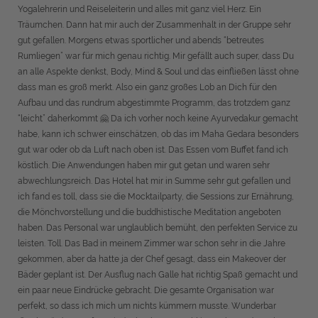
Yogalehrerin und Reiseleiterin und alles mit ganz viel Herz. Ein
Träumchen. Dann hat mir auch der Zusammenhalt in der Gruppe sehr
gut gefallen. Morgens etwas sportlicher und abends “betreutes
Rumliegen” war für mich genau richtig. Mir gefällt auch super, dass Du
an alle Aspekte denkst, Body, Mind & Soul und das einfließen lässt ohne
dass man es groß merkt. Also ein ganz großes Lob an Dich für den
Aufbau und das rundrum abgestimmte Programm, das trotzdem ganz
“leicht” daherkommt 🤗 Da ich vorher noch keine Ayurvedakur gemacht
habe, kann ich schwer einschätzen, ob das im Maha Gedara besonders
gut war oder ob da Luft nach oben ist. Das Essen vom Buffet fand ich
köstlich. Die Anwendungen haben mir gut getan und waren sehr
abwechlungsreich. Das Hotel hat mir in Summe sehr gut gefallen und
ich fand es toll, dass sie die Mocktailparty, die Sessions zur Ernährung,
die Mönchvorstellung und die buddhistische Meditation angeboten
haben. Das Personal war unglaublich bemüht, den perfekten Service zu
leisten. Toll. Das Bad in meinem Zimmer war schon sehr in die Jahre
gekommen, aber da hatte ja der Chef gesagt, dass ein Makeover der
Bäder geplant ist. Der Ausflug nach Galle hat richtig Spaß gemacht und
ein paar neue Eindrücke gebracht. Die gesamte Organisation war
perfekt, so dass ich mich um nichts kümmern musste. Wunderbar