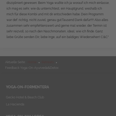
diszipliniert gewesen. Beim Yoga wußte ich ja worauf ich mich einlasse,
ich mag es sehr, wie du unterrichtest, ein Hauptgrund, weshalb ich
mich für diese Kombi und mit dir entschieden habe. Dein Programm
war def. richtig, nicht zuviel, genau gut.Tausend Dank dafür!!!! Also alles
zusammen sehr empfehlenswert und gerne mal wieder, der Termin ist
sehr reizvoll, so nach den Naschmonaten, ideal, wie ich finde. Ganz
liebe Grüße senden Dir, liebe Inge, auf ein baldiges Wiedersehen! C.&C."
Aktuelle Seite:
Home
Retreats
Feedback Yoga-On-Ayurveda&Detox
YOGA-ON-FORMENTERA
Gecko Hotel & Beach Club
La Hacienda