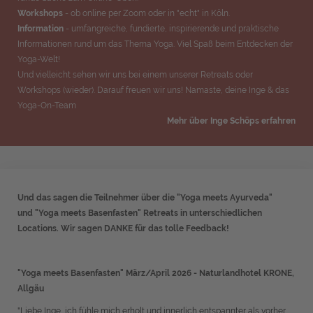
Workshops
- ob online per Zoom oder in "echt" in Köln.
Information
- umfangreiche, fundierte, inspirierende und praktische
Informationen rund um das Thema Yoga. Viel Spaß beim Entdecken der
Yoga-Welt!
Und vielleicht sehen wir uns bei einem unserer Retreats oder
Workshops (wieder). Darauf freuen wir uns! Namaste, deine Inge & das
Yoga-On-Team
Mehr über Inge Schöps erfahren
Und das sagen die Teilnehmer über die
"Yoga meets Ayurveda"
und
"Yoga meets Basenfasten" Retreats in unterschiedlichen
Locations.
Wir sagen DANKE für das tolle Feedback!
"Yoga meets Basenfasten" März/April 2026 - Naturlandhotel KRONE,
Allgäu
"Liebe Inge, ich fühle mich erholt und innerlich entspannter als vorher