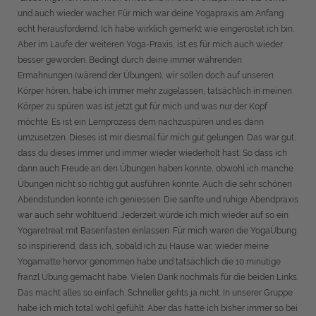
und auch wieder wacher. Für mich war deine Yogapraxis am Anfang
echt herausfordernd. Ich habe wirklich gemerkt wie eingerostet ich bin.
Aber im Laufe der weiteren Yoga-Praxis, ist es für mich auch wieder
besser geworden. Bedingt durch deine immer währenden
Ermahnungen (wärend der Übungen), wir sollen doch auf unseren
Körper hören, habe ich immer mehr zugelassen, tatsächlich in meinen
Körper zu spüren was ist jetzt gut für mich und was nur der Kopf
möchte. Es ist ein Lernprozess dem nachzuspüren und es dann
umzusetzen. Dieses ist mir diesmal für mich gut gelungen. Das war gut,
dass du dieses immer und immer wieder wiederholt hast. So dass ich
dann auch Freude an den Übungen haben konnte, obwohl ich manche
Übungen nicht so richtig gut ausführen konnte. Auch die sehr schönen
Abendstunden konnte ich geniessen. Die sanfte und ruhige Abendpraxis
war auch sehr wohltuend. Jederzeit würde ich mich wieder auf so ein
Yogaretreat mit Basenfasten einlassen. Für mich waren die YogaÜbung
so inspirierend, dass ich, sobald ich zu Hause war, wieder meine
Yogamatte hervor genommen habe und tatsächlich die 10 minütige
franzl Übung gemacht habe. Vielen Dank nochmals für die beiden Links.
Das macht alles so einfach. Schneller gehts ja nicht. In unserer Gruppe
habe ich mich total wohl gefühlt. Aber das hatte ich bisher immer so bei