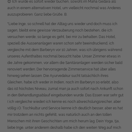
😊 Ich würde es sofort wieder buchen, sowohl im Maha Gedara als
auch in einem alternativen Hotel, um vielleicht nochmal was Anderes
auszuprobieren. Ganz liebe Grüße, B.
"Liebe Inge, so schnell hat der Alltag uns wieder und doch muss ich
sagen, bleibt eine gewisse Verzauberung noch bestehen, die ich
versuchen werde, so lange es geht, bei mir zu behalten. Das Hotel,
speziell die Aussenanlagen waren schon sehr beeindruckend, ich
vergleiche mit dem Barberyn vor 10 Jahren, was ich übrigens während
unseres Aufenthaltes nochmal besucht habe. Unser Zimmer etwas in
die Jahre gekommen, vor allem die Sanitäranlagen werden sicher bald
renoviert werden. Der hervorragende Zimmerservice hat über alles
hinweg sehen lassen. Die Ayurvedakur sucht tatsächlich ihres
Gleichen, habe ich weder in Indien, noch im Barberyn so erlebt, also
das ist höchstes Niveau, zumal man ja auch sofort nach Ankunft schon
in den Behandlungsablauf eingebunden wurde. Das Essen war sehr gut
( ich vergleiche wieder) ich kenne es noch abwechslungsreicher, aber
völlig i.O. Tischkultur und Service kenne ich deutlich besser, aber es hat
mir trotzdem an nichts gefehlt, was natürlich auch an den tollen
Menschen mit ihren Geschichten um mich herum lag. Dein Yoga, tja,
liebe Inge, unter anderem deshalb habe ich den weiten Weg auf mich