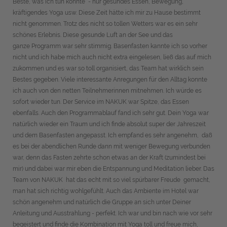
Beste, was ich tun konnte - nur gesundes Essen, Bewegung,
kräftigendes Yoga usw. Diese Zeit hätte ich mir zu Hause bestimmt
nicht genommen. Trotz des nicht so tollen Wetters war es ein sehr
schönes Erlebnis. Diese gesunde Luft an der See und das
ganze Programm war sehr stimmig. Basenfasten kannte ich so vorher
nicht und ich habe mich auch nicht extra eingelesen, ließ das auf mich
zukommen und es war so toll organisiert, das Team hat wirklich sein
Bestes gegeben. Viele interessante Anregungen für den Alltag konnte
ich auch von den netten Teilnehmerinnen mitnehmen. Ich würde es
sofort wieder tun. Der Service im NAKUK war Spitze, das Essen
ebenfalls. Auch den Programmablauf fand ich sehr gut. Dein Yoga war
natürlich wieder ein Traum und ich finde absolut super der Jahreszeit
und dem Basenfasten angepasst. Ich empfand es sehr angenehm, daß
es bei der abendlichen Runde dann mit weniger Bewegung verbunden
war, denn das Fasten zehrte schon etwas an der Kraft (zumindest bei
mir) und dabei war mir eben die Entspannung und Meditation lieber. Das
Team von NAKUK hat das echt mit so viel spürbarer Freude gemacht,
man hat sich richtig wohlgefühlt. Auch das Ambiente im Hotel war
schön angenehm und natürlich die Gruppe an sich unter Deiner
Anleitung und Ausstrahlung - perfekt. Ich war und bin nach wie vor sehr
begeistert und finde die Kombination mit Yoga toll und freue mich,