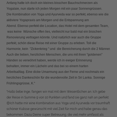
Anfang hatte ich doch ein kleines bisschen Bauchschmerzen als
Yogalaie, nun starte ich jeden Morgen mit ein paar Sonnengrüssen.
Die Kombination von Yoga und Ayurveda war so perfekt, ebenso wie die
aktiviere Yogapraxis am Morgen und die Entspannung am
Abend.
Ebenso perfekt die Location, das Hotel mit dem gesamten Team,
was keine Wünsche offen lies, vielleicht nur bald mal ein bisschen
Renovierung vertragen könnte.
Und natürlich war auch die Gruppe
perfekt, schön diese Reise mit einer Gruppe zu erleben.
Toll die
Harmonie, kein "Zickenkrieg " und die Bereicherung durch die 2 Männer.
A
uch die lieben, herzlichen Menschen, die uns mit ihren "goldenen"
Händen so verwöhnt haben, werde ich in ewiger Erinnerung
behalten,
immer ein Lächeln und das bei so einem harten
Arbeitsalltag.
Eine dicke Umarmung aus der Ferne und nochmals ein
herzliches Dankeschön für die wundervolle Zeit in Sri Lanka.
Sonnige
Frühlingsgrüsse, K."
"Hallo liebe Inge, fangen wir mal mit dem Wesentlichen an. Ich gebe
der Reise in Summe 9 von 10 Punkten und fand sie ganz nah an perfekt
😊Ich hatte mir eine Kombination aus Yoga und Ayurveda vor traumhaft
schöner Kulisse gewünscht mit viel Zeit für mich und habe genau das
bekommen. Dazu Deine super Betreuung, die viel mehr umfasst als