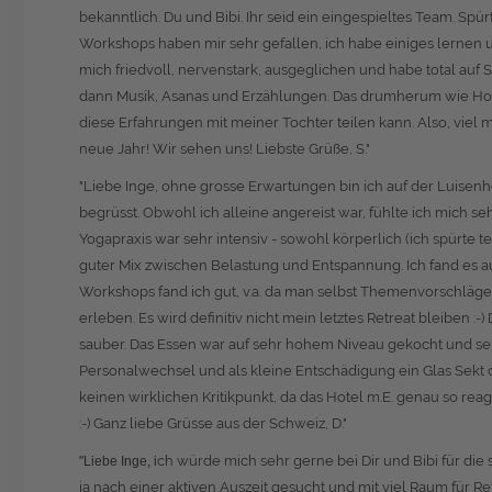
bekanntlich. Du und Bibi. Ihr seid ein eingespieltes Team. Sp
Workshops haben mir sehr gefallen, ich habe einiges lernen u
mich friedvoll, nervenstark, ausgeglichen und habe total auf
dann Musik, Asanas und Erzählungen. Das drumherum wie Hotel,
diese Erfahrungen mit meiner Tochter teilen kann. Also, viel 
neue Jahr! Wir sehen uns! Liebste Grüße, S."
"Liebe Inge, ohne grosse Erwartungen bin ich auf der Luis
begrüsst. Obwohl ich alleine angereist war, fühlte ich mich s
Yogapraxis war sehr intensiv - sowohl körperlich (ich spürte 
guter Mix zwischen Belastung und Entspannung. Ich fand es 
Workshops fand ich gut, v.a. da man selbst Themenvorschläge e
erleben. Es wird definitiv nicht mein letztes Retreat bleiben 
sauber. Das Essen war auf sehr hohem Niveau gekocht und seh
Personalwechsel und als kleine Entschädigung ein Glas Sekt off
keinen wirklichen Kritikpunkt, da das Hotel m.E. genau so reagi
:-) Ganz liebe Grüsse aus der Schweiz, D."
ch würde mich sehr gerne bei Dir und Bibi für d
"Liebe Inge, i
ja nach einer aktiven Auszeit gesucht und mit viel Raum für 