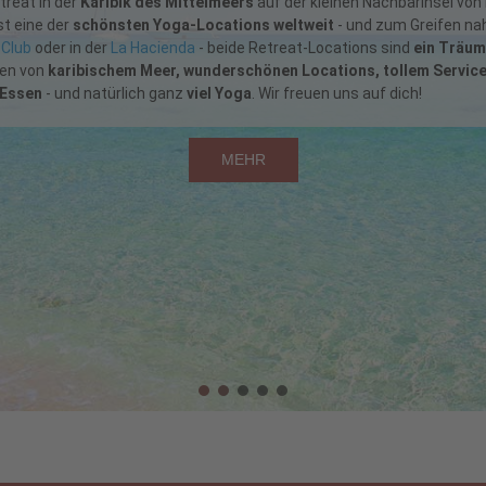
etreat auf Mallorca
im
lovely
Fontsanta Hotel Thermal Spa &Welln
em Retreat im einzigen Hotel der Balearen mit eigener Heilquelle wie 
 einzigartiges Erlebnis auf der abwechslungsreichsten Baleareninsel!! W
MEHR