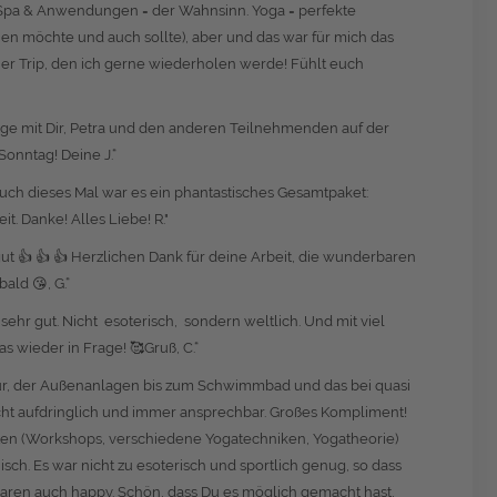
sen, Spa & Anwendungen = der Wahnsinn. Yoga = perfekte
en möchte und auch sollte), aber und das war für mich das
ner Trip, den ich gerne wiederholen werde! Fühlt euch
age mit Dir, Petra und den anderen Teilnehmenden auf der
Sonntag! Deine J.“
Auch dieses Mal war es ein phantastisches Gesamtpaket:
. Danke! Alles Liebe! R."
 gut 👍 👍 👍 Herzlichen Dank für deine Arbeit, die wunderbaren
ald 😘, G.“
sehr gut. Nicht esoterisch, sondern weltlich. Und mit viel
s wieder in Frage! 🥰Gruß, C.“
tur, der Außenanlagen bis zum Schwimmbad und das bei quasi
 nicht aufdringlich und immer ansprechbar. Großes Kompliment!
ten (Workshops, verschiedene Yogatechniken, Yogatheorie)
ch. Es war nicht zu esoterisch und sportlich genug, so dass
waren auch happy. Schön, dass Du es möglich gemacht hast,