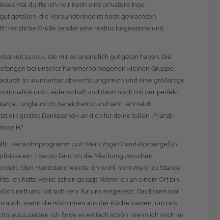
ieses Mal durfte ich/wir noch eine privatere Inge
hr gut gefallen, die Verbundenheit ist noch gewachsen.
!! Herzliche Grüße sendet eine restlos begeisterte und
barkeit zurück, die mir so unendlich gut getan haben. Die
 Angefangen bei unserer hammerhomogenen kleinen Gruppe,
dadurch so wunderbar abwechslungsreich und eine großartige
Emotionalität und Leidenschaft und dann noch mit der perfekt
tanjali unglaublich bereichernd und sehr lehrreich
tzt ein großes Dankeschön an dich für deine tollen „Franzl-
eine H."
füllt... Verwöhnprogramm pur! Mein Yoga Grund-Körpergefühl
rfnisse ein. Ebenso fand ich die Mischung zwischen
ordert...(den Handstand werde ich wohl nicht mehr zu Stande
chts. Ich hatte Heike schon gesagt: Wenn ich an einem Ort bin,
ch nett und hat sich sehr für uns eingesetzt. Das Essen war
ssen auch, wenn die KöchInnen aus der Küche kamen, um uns
hts auszusetzen. Ich finde es einfach schön, wenn ich mich an