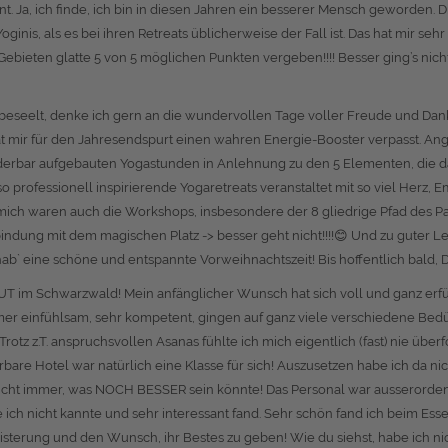
t. Ja, ich finde, ich bin in diesen Jahren ein besserer Mensch geworden. D
ginis, als es bei ihren Retreats üblicherweise der Fall ist. Das hat mir se
bieten glatte 5 von 5 möglichen Punkten vergeben!!!! Besser ging’s nicht!
 beseelt, denke ich gern an die wundervollen Tage voller Freude und Dank
at mir für den Jahresendspurt einen wahren Energie-Booster verpasst.
underbar aufgebauten Yogastunden in Anlehnung zu den 5 Elementen, die 
o professionell inspirierende Yogaretreats veranstaltet mit so viel Herz, 
r mich waren auch die Workshops, insbesondere der 8 gliedrige Pfad des Pa
bindung mit dem magischen Platz -> besser geht nicht!!!!😊 Und zu guter Le
ab` eine schöne und entspannte Vorweihnachtszeit! Bis hoffentlich bald, D
OUT im Schwarzwald! Mein anfänglicher Wunsch hat sich voll und ganz er
mer einfühlsam, sehr kompetent, gingen auf ganz viele verschiedene Bedü
 z.T. anspruchsvollen Asanas fühlte ich mich eigentlich (fast) nie überf
erbare Hotel war natürlich eine Klasse für sich! Auszusetzen habe ich da ni
cht immer, was NOCH BESSER sein könnte! Das Personal war ausserordentli
ich nicht kannte und sehr interessant fand. Sehr schön fand ich beim E
isterung und den Wunsch, ihr Bestes zu geben! Wie du siehst, habe ich nic