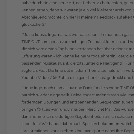
habe durch sie eine neue Art, das Leben zu betrachten, gelern
kennenlernen, denn wir waren ja ein viel kleinerer Kreis von Yo
Abschließend möchte ich hier in meinem Feedback auf allen Ge
glückliche G."
"Meine liebste Inge, nä, wat wor dat schön…. Immer noch ganz
TIME OUT kam genau zum richtigen Zeitpunkt für mich und h
die sich vom ersten Tag blind verstanden hat über deine w
Erfahrung waren – ich kenne keine(n) Yogalehrer(in), der/die s
passenden Musikauswahl, die total unter die Haut geht!!!! Fü
zugleich. Fazit: Die time out mit dem Thema „be nature“ in Ver
Youtube-Videos“ 😃. Fühle dich ganz herzlichst gedrückt und h
"Liebe Inge, noch einmal tausend Dank für die schöne TIME 
hat sich wieder eingestellt. Deine Yogastunden waren wie im
fordernden Übungen und entspannenden Sequenzen super! Trotz
bringen 😉 ).....es war rundum super! Merci viel Mal! Das wund
dann nehme ich die dortigen Gegebenheiten an. Ich schaue ni
super fein! Wir haben dabei auch Speisen bekommen, welche 
ihre Kreationen vorzustellen. Und man spürte dabei ihre Bege