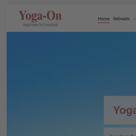
Home
Retreats
Yog