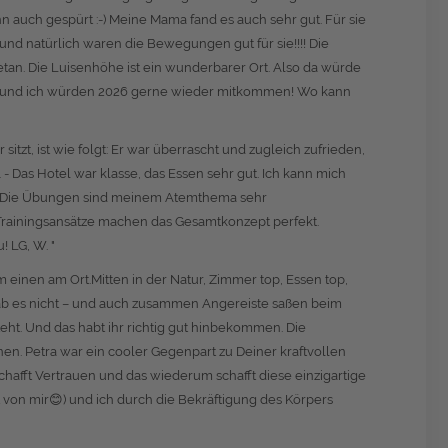
n auch gespürt :-) Meine Mama fand es auch sehr gut. Für sie
en und natürlich waren die Bewegungen gut für sie!!!! Die
etan. Die Luisenhöhe ist ein wunderbarer Ort. Also da würde
e Mama und ich würden 2026 gerne wieder mitkommen! Wo kann
itzt, ist wie folgt: Er war überrascht und zugleich zufrieden,
- Das Hotel war klasse, das Essen sehr gut. Ich kann mich
ut. Die Übungen sind meinem Atemthema sehr
 Trainingsansätze machen das Gesamtkonzept perfekt.
! LG, W. "
m einen am Ort.Mitten in der Natur, Zimmer top, Essen top,
 gab es nicht – und auch zusammen Angereiste saßen beim
ht. Und das habt ihr richtig gut hinbekommen. Die
n. Petra war ein cooler Gegenpart zu Deiner kraftvollen
afft Vertrauen und das wiederum schafft diese einzigartige
von mir😊) und ich durch die Bekräftigung des Körpers