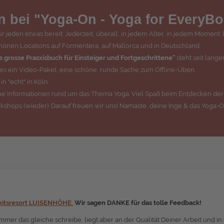
n bei "Yoga-On - Yoga for EveryB
ür jeden etwas bereit. Jederzeit, überall, in jedem Alter, in jedem Momen
chönen Locations auf Formentera, auf Mallorca und in Deutschland.
 grosse Prasxisbuch für Einsteiger und Fortgeschrittene"
steht seit lange
es ein Video-Paket, eine schöne, runde Sache zum Offline-Üben.
n "echt" in Köln.
sche Informationen rund um das Thema Yoga. Viel Spaß beim Entdecken de
rkshops (wieder). Darauf freuen wir uns! Namaste, deine Inge & das Yoga
itsresort LUISENHÖHE.
Wir sagen DANKE für das tolle Feedback!
st immer das gleiche schreibe, liegt aber an der Qualität Deiner Arbeit und 