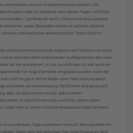
 so verschieden sie sind, entspannt auszuprobieren. Die
 ist super! Hatte ich extremst nach diesen Tagen. Ich fühlte
los ist anders… Gut finde ich auch 1 Thema und dazu passend
wie immer, super. Besonders schön ist natürlich, dass ich
 schönes und friedvolles Weihnachtsfest. Tollen Start ins
er ersten Kennenlernstunde sogleich sehr herzlich von euch
es waren alle sehr offen und einander wohlgesonnen. Die viele
 wieder bei mir ankommen, zu mir zurückfinden. Es war auch ein
 entspannende Yin-Yoga-Elemente eingebaut wurden. Auch die
e man nicht so gut in Worte fassen kann. Man muss es selbst
flegt und bietet viel Abwechslung. Die Zimmer sind gross und
g, aber als dies moniert wurde, gab es einen
s Hotels ist natürlich einmalig. Auch hier, gibt es daher
n sollte. Wie du siehst: wirkliche Kritikpunkte habe ich keine
ren es wunderbare Tage zusammen mit euch. Bewusst hatte ich
r in diesen Tagen sehr gut gelungen. Das Yoga Programm fand