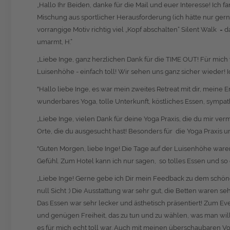
„Hallo Ihr Beiden, danke für die Mail und euer Interesse! Ich 
Mischung aus sportlicher Herausforderung (ich hätte nur ger
vorrangige Motiv richtig viel „Kopf abschalten“ Silent Walk 
umarmt, H.“
„Liebe Inge, ganz herzlichen Dank für die TIME OUT! Für mic
Luisenhöhe - einfach toll! Wir sehen uns ganz sicher wieder!
"Hallo liebe Inge, es war mein zweites Retreat mit dir, mein
wunderbares Yoga, tolle Unterkunft, köstliches Essen, sympath
„Liebe Inge, vielen Dank für deine Yoga Praxis, die du mir ver
Orte, die du ausgesucht hast! Besonders für die Yoga Praxis und
"Guten Morgen, liebe Inge! Die Tage auf der Luisenhöhe waren w
Gefühl. Zum Hotel kann ich nur sagen, so tolles Essen und so
„Liebe Inge! Gerne gebe ich Dir mein Feedback zu dem schön
null Sicht :) Die Ausstattung war sehr gut, die Betten waren 
Das Essen war sehr lecker und ästhetisch präsentiert! Zum 
und genügen Freiheit, das zu tun und zu wählen, was man will
es für mich echt toll war. Auch mit meinen überschaubaren V