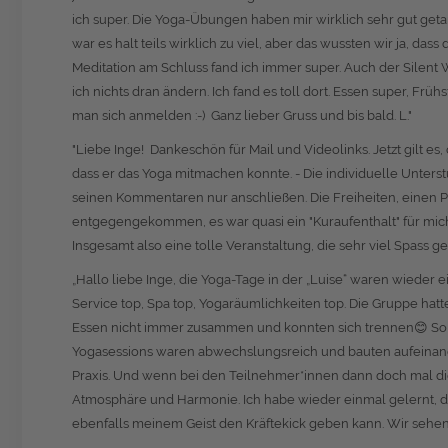
ich super. Die Yoga-Übungen haben mir wirklich sehr gut getan
war es halt teils wirklich zu viel, aber das wussten wir ja, das
Meditation am Schluss fand ich immer super. Auch der Silent 
ich nichts dran ändern. Ich fand es toll dort. Essen super, F
man sich anmelden :-) Ganz lieber Gruss und bis bald. L."
"Liebe Inge! Dankeschön für Mail und Videolinks. Jetzt gilt es,
dass er das Yoga mitmachen konnte. - Die individuelle Unterst
seinen Kommentaren nur anschließen. Die Freiheiten, einen 
entgegengekommen, es war quasi ein "Kuraufenthalt" für mich
Insgesamt also eine tolle Veranstaltung, die sehr viel Spass ge
„Hallo liebe Inge, die Yoga-Tage in der „Luise“ waren wieder 
Service top, Spa top, Yogaräumlichkeiten top. Die Gruppe ha
Essen nicht immer zusammen und konnten sich trennen😊 So ei
Yogasessions waren abwechslungsreich und bauten aufeinande
Praxis. Und wenn bei den Teilnehmer*innen dann doch mal die
Atmosphäre und Harmonie. Ich habe wieder einmal gelernt, da
ebenfalls meinem Geist den Kräftekick geben kann. Wir sehen un