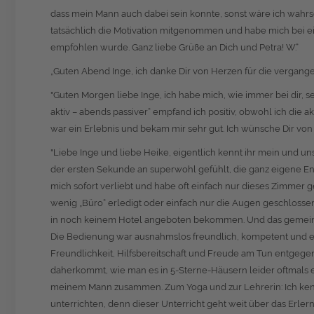
dass mein Mann auch dabei sein konnte, sonst wäre ich wahrsc
tatsächlich die Motivation mitgenommen und habe mich bei ei
empfohlen wurde. Ganz liebe Grüße an Dich und Petra! W.“
„Guten Abend Inge, ich danke Dir von Herzen für die vergang
"Guten Morgen liebe Inge, ich habe mich, wie immer bei dir, sehr
aktiv – abends passiver“ empfand ich positiv, obwohl ich die
war ein Erlebnis und bekam mir sehr gut. Ich wünsche Dir von
"Liebe Inge und liebe Heike, eigentlich kennt ihr mein und 
der ersten Sekunde an superwohl gefühlt, die ganz eigene Ene
mich sofort verliebt und habe oft einfach nur dieses Zimmer g
wenig „Büro“ erledigt oder einfach nur die Augen geschlosse
in noch keinem Hotel angeboten bekommen. Und das gemein
Die Bedienung war ausnahmslos freundlich, kompetent und erk
Freundlichkeit, Hilfsbereitschaft und Freude am Tun entgegen.
daherkommt, wie man es in 5-Sterne-Häusern leider oftmals e
meinem Mann zusammen. Zum Yoga und zur Lehrerin: Ich kenne I
unterrichten, denn dieser Unterricht geht weit über das Erl