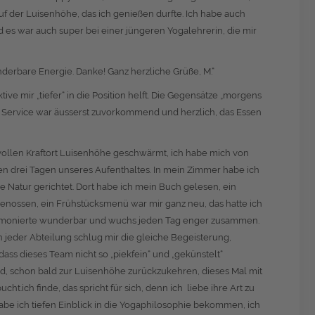
uf der Luisenhöhe, das ich genießen durfte. Ich habe auch
es war auch super bei einer jüngeren Yogalehrerin, die mir
derbare Energie. Danke! Ganz herzliche Grüße, M.“
tive mir „tiefer“ in die Position helft. Die Gegensätze „morgens
er Service war äusserst zuvorkommend und herzlich, das Essen
rvollen Kraftort Luisenhöhe geschwärmt, ich habe mich von
den drei Tagen unseres Aufenthaltes. In mein Zimmer habe ich
he Natur gerichtet. Dort habe ich mein Buch gelesen, ein
enossen, ein Frühstücksmenü war mir ganz neu, das hatte ich
rmonierte wunderbar und wuchs jeden Tag enger zusammen.
jeder Abteilung schlug mir die gleiche Begeisterung,
ass dieses Team nicht so „piekfein“ und „gekünstelt“
nd, schon bald zur Luisenhöhe zurückzukehren, dieses Mal mit
ich finde, das spricht für sich, denn ich liebe ihre Art zu
be ich tiefen Einblick in die Yogaphilosophie bekommen, ich