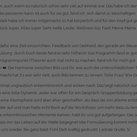
, auch wenn es natürlich schon sehr viel auf einmal war. Das habe ich dan
s das passieren kann. Ist auch für sie gut, fand ich, sich damit zu beschäftig
Walk habe ich immer mitgemacht. Es hat körperlich und für den Kopf gut g
rühstück super. Alles super. Sehr nette Leute, Wellness top. Fazit: Mein
 dafür eine Zeit einzurichten. Feedback von Gebhard, der gerade am Steuer s
ützung durch Euch beide fand er sehr hilfreich. Das Programm fand er gut. 
Programmpunkt (Theorie) auch mal nicht zu machen, fand ich für mich g
 ❤️. Die Harmonie zwischen Bibi und Dir, wie auch die unterschiedlichen
macht hat. Es war sehr nett, auch Bibi kennen zu lernen. Tolle Frau! Wie Du
einmal unglaublich erkenntnisreich und wirken nach. Das liegt natürlich zu
tte eine tolle Dynamik. Jeder war offen für ein Gespräch. Gruppenbildung
ne Atomsphäre wird aber eher geschaffen, als dass sie von alleine entste
r auf und man hatte echt Bock auf die Workshops, um mehr dazu zu lerne
 erkenntnisreichen Momente kamen, habt ihr uns gut aufgefangen. Das sch
ss mir das Leben auf der Matte begegnet (die Formulierung kommt nicht 
s wieder. Bis ganz bald. Fühl Dich kräftig gedrückt. Liebste Grüße, S.“