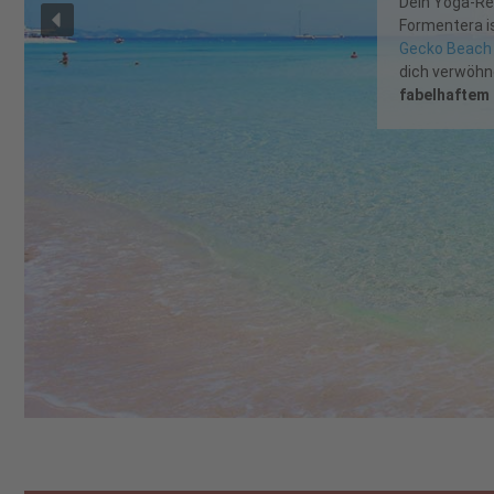
Dein
Yoga-R
dich nach d
fühlen! Ein
auf dich!