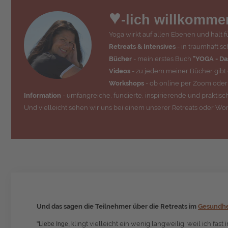
♥
-lich willkomme
Yoga wirkt auf allen Ebenen und hält f
Retreats & Intensives
- in traumhaft s
Bücher
- mein erstes Buch
"YOGA - Das
Videos
- zu jedem meiner Bücher gibt 
Workshops
- ob online per Zoom oder i
Information
- umfangreiche, fundierte, inspirierende und prakti
Und vielleicht sehen wir uns bei einem unserer Retreats oder Wo
Und das sagen die Teilnehmer über die Retreats im
Gesundhe
lingt vielleicht ein wenig langweilig, weil ich fa
"Liebe Inge, k