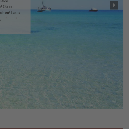
ess
. Du wirst
neu geboren
ir freuen uns