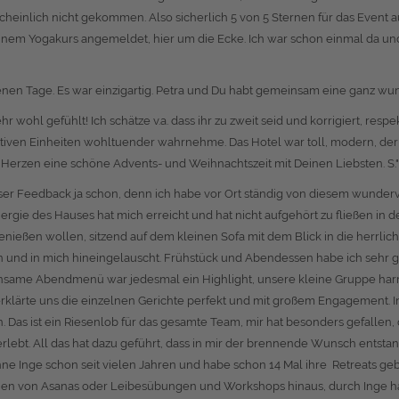
heinlich nicht gekommen. Also sicherlich 5 von 5 Sternen für das Event a
nem Yogakurs angemeldet, hier um die Ecke. Ich war schon einmal da und 
enen Tage. Es war einzigartig. Petra und Du habt gemeinsam eine ganz wun
 wohl gefühlt! Ich schätze v.a. dass ihr zu zweit seid und korrigiert, respek
 aktiven Einheiten wohltuender wahrnehme. Das Hotel war toll, modern, d
 Herzen eine schöne Advents- und Weihnachtszeit mit Deinen Liebsten. S."
unser Feedback ja schon, denn ich habe vor Ort ständig von diesem wunde
rgie des Hauses hat mich erreicht und hat nicht aufgehört zu fließen in 
enießen wollen, sitzend auf dem kleinen Sofa mit dem Blick in die herrlic
n und in mich hineingelauscht. Frühstück und Abendessen habe ich sehr g
same Abendmenü war jedesmal ein Highlight, unsere kleine Gruppe ha
lärte uns die einzelnen Gerichte perfekt und mit großem Engagement. In 
 Das ist ein Riesenlob für das gesamte Team, mir hat besonders gefallen, d
rlebt. All das hat dazu geführt, dass in mir der brennende Wunsch entsta
nge schon seit vielen Jahren und habe schon 14 Mal ihre Retreats gebucht.
ernen von Asanas oder Leibesübungen und Workshops hinaus, durch Inge ha