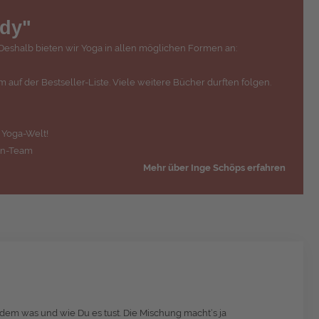
ody"
t. Deshalb bieten wir Yoga in allen möglichen Formen an:
m auf der Bestseller-Liste. Viele weitere Bücher durften folgen.
r Yoga-Welt!
-On-Team
Mehr über Inge Schöps erfahren
in dem was und wie Du es tust. Die Mischung macht‘s ja