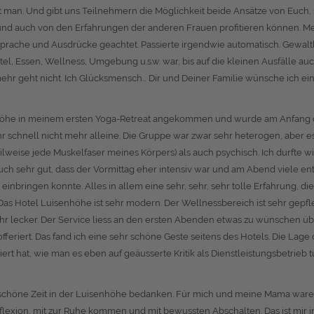
ürt man. Und gibt uns Teilnehmern die Möglichkeit beide Ansätze von Euch,
nd auch von den Erfahrungen der anderen Frauen profitieren können. Metta
 Sprache und Ausdrücke geachtet. Passierte irgendwie automatisch. Gewalt
 Essen, Wellness, Umgebung u.s.w. war, bis auf die kleinen Ausfälle auch 
mehr geht nicht. Ich Glücksmensch… Dir und Deiner Familie wünsche ich ein
enhöhe in meinem ersten Yoga-Retreat angekommen und wurde am Anfang d
ehr schnell nicht mehr alleine. Die Gruppe war zwar sehr heterogen, aber 
teilweise jede Muskelfaser meines Körpers) als auch psychisch. Ich durfte
auch sehr gut, dass der Vormittag eher intensiv war und am Abend viele
inbringen konnte. Alles in allem eine sehr, sehr, sehr tolle Erfahrung, di
:-) Das Hotel Luisenhöhe ist sehr modern. Der Wellnessbereich ist sehr gep
r lecker. Der Service liess an den ersten Abenden etwas zu wünschen übri
eriert. Das fand ich eine sehr schöne Geste seitens des Hotels. Die Lage de
ert hat, wie man es eben auf geäusserte Kritik als Dienstleistungsbetrieb tu
ie schöne Zeit in der Luisenhöhe bedanken. Für mich und meine Mama wa
Reflexion, mit zur Ruhe kommen und mit bewussten Abschalten. Das ist mi