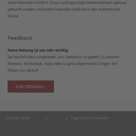
neun Kilometer nördlich. Diese Ausflugsmöglichkeiten können optional
gebucht werden und bieten kulturelle Einblicke in das authentische
Kerala.
Feedback
Deine Meinung ist uns sehr wichtig.
Sei herzlich dazu eingeladen, uns Feedback zu geben. Zu unseren
Retreats, Workshops, Apps oder zu ganz allgemeinen Dingen. Wir
freuen uns darauf!
ZUM FEEDBACK...
Aktuelle Seite:
Home
Specials
"Yoga meets Ayurveda"