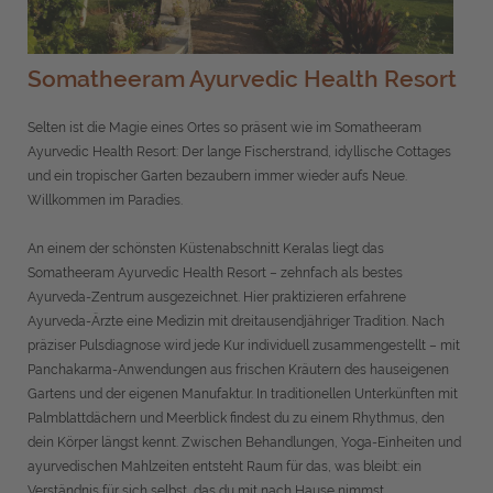
Somatheeram Ayurvedic Health Resort
Selten ist die Magie eines Ortes so präsent wie im Somatheeram
Ayurvedic Health Resort: Der lange Fischerstrand, idyllische Cottages
und ein tropischer Garten bezaubern immer wieder aufs Neue.
Willkommen im Paradies.
An einem der schönsten Küstenabschnitt Keralas liegt das
Somatheeram Ayurvedic Health Resort – zehnfach als bestes
Ayurveda-Zentrum ausgezeichnet. Hier praktizieren erfahrene
Ayurveda-Ärzte eine Medizin mit dreitausendjähriger Tradition. Nach
präziser Pulsdiagnose wird jede Kur individuell zusammengestellt – mit
Panchakarma-Anwendungen aus frischen Kräutern des hauseigenen
Gartens und der eigenen Manufaktur. In traditionellen Unterkünften mit
Palmblattdächern und Meerblick findest du zu einem Rhythmus, den
dein Körper längst kennt. Zwischen Behandlungen, Yoga-Einheiten und
ayurvedischen Mahlzeiten entsteht Raum für das, was bleibt: ein
Verständnis für sich selbst, das du mit nach Hause nimmst..