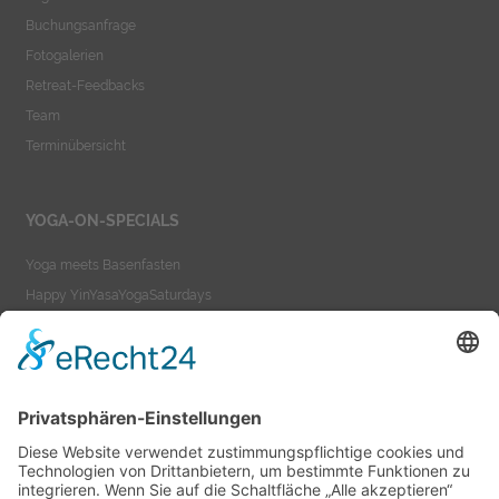
Buchungsanfrage
Fotogalerien
Retreat-Feedbacks
Team
Terminübersicht
YOGA-ON-SPECIALS
Yoga meets Basenfasten
Happy YinYasaYogaSaturdays
Yoga meets Ayurveda
Yoga-On-TeacherTraining
YOGA-ON-VIDEOS
Yoga as a Lifestyle
Yoga-On-Videos