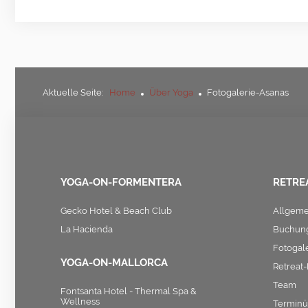
Aktuelle Seite:
Home
Über Yoga
Fotogalerie-Asanas
YOGA-ON-FORMENTERA
RETRE
Gecko Hotel & Beach Club
Allgeme
La Hacienda
Buchung
Fotogal
YOGA-ON-MALLORCA
Retreat
Team
Fontsanta Hotel - Thermal Spa &
Wellness
Terminü