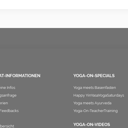
AT-INFORMATIONEN
YOGA-ON-SPECIALS
ine Infos
Yoga meets Basenfasten
sanfrage
Happy YinYasaYogaSaturdays
erien
Yoga meets Ayurveda
-Feedbacks
Yoga-On-TeacherTraining
YOGA-ON-VIDEOS
bersicht