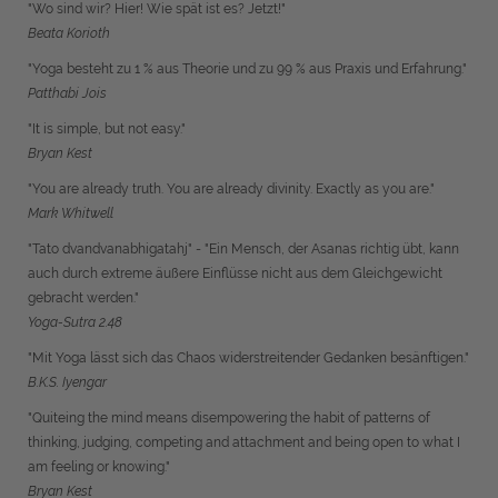
"Wo sind wir? Hier! Wie spät ist es? Jetzt!"
Beata Korioth
"Yoga besteht zu 1 % aus Theorie und zu 99 % aus Praxis und Erfahrung."
Patthabi Jois
"It is simple, but not easy."
Bryan Kest
"You are already truth. You are already divinity. Exactly as you are."
Mark Whitwell
"Tato dvandvanabhigatahj" - "Ein Mensch, der Asanas richtig übt, kann
auch durch extreme äußere Einflüsse nicht aus dem Gleichgewicht
gebracht werden."
Yoga-Sutra 2.48
"Mit Yoga lässt sich das Chaos widerstreitender Gedanken besänftigen."
B.K.S. Iyengar
"Quiteing the mind means disempowering the habit of patterns of
thinking, judging, competing and attachment and being open to what I
am feeling or knowing."
Bryan Kest