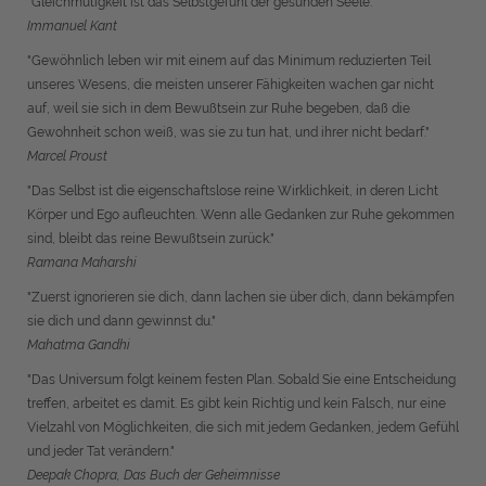
"Gleichmütigkeit ist das Selbstgefühl der gesunden Seele."
Immanuel Kant
"Gewöhnlich leben wir mit einem auf das Minimum reduzierten Teil
unseres Wesens, die meisten unserer Fähigkeiten wachen gar nicht
auf, weil sie sich in dem Bewußtsein zur Ruhe begeben, daß die
Gewohnheit schon weiß, was sie zu tun hat, und ihrer nicht bedarf."
Marcel Proust
"Das Selbst ist die eigenschaftslose reine Wirklichkeit, in deren Licht
Körper und Ego aufleuchten. Wenn alle Gedanken zur Ruhe gekommen
sind, bleibt das reine Bewußtsein zurück."
Ramana Maharshi
"Zuerst ignorieren sie dich, dann lachen sie über dich, dann bekämpfen
sie dich und dann gewinnst du."
Mahatma Gandhi
"Das Universum folgt keinem festen Plan. Sobald Sie eine Entscheidung
treffen, arbeitet es damit. Es gibt kein Richtig und kein Falsch, nur eine
Vielzahl von Möglichkeiten, die sich mit jedem Gedanken, jedem Gefühl
und jeder Tat verändern."
Deepak Chopra, Das Buch der Geheimnisse