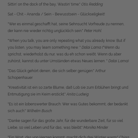
Sittin' on the dock of the bay, Wastin' time."
Otis Redding
Sat - Chit - Ananda / Sein - Bewusstsein - Glückseligkeit!
"Wer es einmal geschafft hat, seine Sehnsucht Vorfreude zu nennen,
der kann nie wieder richtig unglücklich sein."
Peter Hohl
"When you talk, you are only repeating what you already know. But if
you listen, you may learn something new. "
Dalai Lama (
"Wenn du
sprichst, wiederholst du nur, was du eh schon weißt. Wenn du aber
zuhörst, kannst du unter Umständen etwas Neues lernen. "
Dalai Lama)
"Das Glück gehört denen, die sich selber genügen."
Arthur
Schopenhauer
"Kreativität ist ein so zarte Blume, daß Lob sie zum Erblühen bringt und
Entmutigung sie im Keim erstickt."
Anita Ludwig
"Es ist ein lobenswerter Brauch: Wer was Gutes bekommt, der bedankt
sich auch."
Wilhelm Busch
"Danke sagen für das große Jahr, für die wunderbare Zeit, für so viel
Liebe, so viel Leben und für das, was bleibt."
Monika Minder
"Ein Wort, das von Herzen kommt, macht dich drei Winter warm."
China,