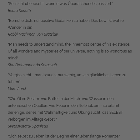
"Sei nicht überrascht, wenn etwas Überraschendes passiert."
Beata Korioth
"Bemühe dich, nur positive Gedanken zu haben. Das bewirkt wahre
Wunder in dir."
Rabbi Nachman von Bratslav
"Man needs to understand mind, the innermost center of his existence.
Of all wonders and mysteries of our universe, nothing is so wondrous as
mind."
Shri Brahmananda Sarasvati
"Vergiss nicht - man braucht nur wenig, um ein glückliches Leben zu
führen."
Marc Aurel
"Wie Öl im Sesam, wie Butter in der Milch, wie Wasser in den
unterirdischen Quellen, wie Feuer in den Reibhölzern - so erfährt
derjenige, der es mit Wahrhaftigkeit und Übung sucht, das SELBST
verborgen im Alltags-Sebst ."
Svetasvatara-Upanisad
"Sich selbst zu lieben ist der Beginn einer lebenslange Romanze."