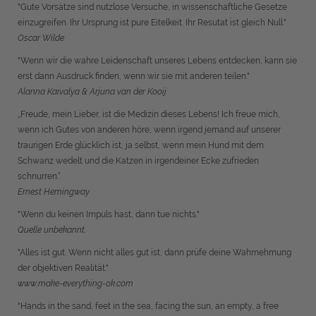
"Gute Vorsätze sind nutzlose Versuche, in wissenschaftliche Gesetze
einzugreifen. Ihr Ursprung ist pure Eitelkeit. Ihr Resutat ist gleich Null."
Oscar Wilde
"Wenn wir die wahre Leidenschaft unseres Lebens entdecken, kann sie
erst dann Ausdruck finden, wenn wir sie mit anderen teilen."
Alanna Kaivalya & Arjuna van der Kooij
„Freude, mein Lieber, ist die Medizin dieses Lebens! Ich freue mich,
wenn ich Gutes von anderen höre, wenn irgend jemand auf unserer
traurigen Erde glücklich ist, ja selbst, wenn mein Hund mit dem
Schwanz wedelt und die Katzen in irgendeiner Ecke zufrieden
schnurren.“
Ernest Hemingway
"Wenn du keinen Impuls hast, dann tue nichts."
Quelle unbekannt.
"Alles ist gut. Wenn nicht alles gut ist, dann prüfe deine Wahrnehmung
der objektiven Realität."
www.make-everything-ok.com
"Hands in the sand, feet in the sea, facing the sun, an empty, a free