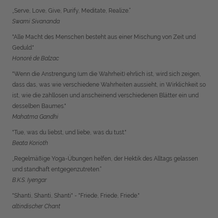
„Serve, Love, Give, Purify, Meditate, Realize.“
Swami Sivananda
"Alle Macht des Menschen besteht aus einer Mischung von Zeit und
Geduld."
Honoré de Balzac
"Wenn die Anstrengung (um die Wahrheit) ehrlich ist, wird sich zeigen,
dass das, was wie verschiedene Wahrheiten aussieht, in Wirklichkeit so
ist, wie die zahllosen und anscheinend verschiedenen Blätter ein und
desselben Baumes."
Mahatma Gandhi
"Tue, was du liebst, und liebe, was du tust."
Beata Korioth
„Regelmäßige Yoga-Übungen helfen, der Hektik des Alltags gelassen
und standhaft entgegenzutreten.“
B.K.S. Iyengar
"Shanti, Shanti, Shanti" - "Friede, Friede, Friede."
altindischer Chant