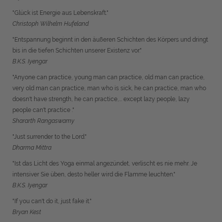
"Glück ist Energie aus Lebenskraft."
Christoph Wilhelm Hufeland
"Entspannung beginnt in den äußeren Schichten des Körpers und dringt
bis in die tiefen Schichten unserer Existenz vor."
B.K.S. Iyengar
"Anyone can practice, young man can practice, old man can practice,
very old man can practice, man who is sick, he can practice, man who
doesn't have strength, he can practice,... except lazy people, lazy
people can't practice ."
Shararth Rangaswamy
"Just surrender to the Lord."
Dharma Mittra
"Ist das Licht des Yoga einmal angezündet, verlischt es nie mehr. Je
intensiver Sie üben, desto heller wird die Flamme leuchten."
B.K.S. Iyengar
"If you can't do it, just fake it."
Bryan Kest