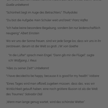
Quelle unbekannt
"Schönheit liegt im Auge des Betrachters."
Thukydides
"Du bist die Aufgabe. Kein Schüler weit und breit."
Franz Kafka
"Ich habe keine besondere Begabung, sondern bin nur leidenschaftlich
neugierig."
Albert Einstein
Wo wir uns der Sonne freuen, sind wir jede Sorge los; dass wir uns in ihr
zerstreuen, darum ist die Welt so groß.
J.W. von Goethe
"In die Lüfte!" sprach mein Engel. "Dann gib mir die Flügel", sagte
ich!
Wolfgang J. Reus
"Alles zu seiner Zeit!"
Unbekannt
"I have decided to be happy, because it is good for my health."
Voltaire
"Eines Tages wird man offiziell zugeben müssen, dass das, was wir
Wirklichkeit getauft haben, eine noch größere Illusion ist als die Welt
des Traumes."
Salvador Dalí
„Wenn man lange genug wartet, wird das schönste Wetter.“