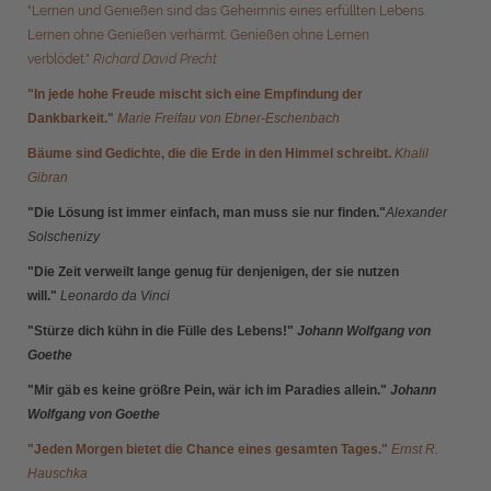
"Lernen und Genießen sind das Geheimnis eines erfüllten Lebens.
Lernen ohne Genießen verhärmt. Genießen ohne Lernen
verblödet."
Richard David Precht
"In jede hohe Freude mischt sich eine Empfindung der
Dankbarkeit."
Marie Freifau von Ebner-Eschenbach
Bäume sind Gedichte, die die Erde in den Himmel schreibt.
Khalil
Gibran
"Die Lösung
ist immer einfach
, man muss sie nur finden
."
Alexander
Solschenizy
"Die Zeit verweilt lange genug für denjenigen, der sie nutzen
will."
Leonardo da Vinci
"Stürze dich kühn in die Fülle des Lebens!"
Johann Wolfgang von
Goethe
"Mir gäb es keine größre Pein, wär ich im Paradies allein."
Johann
Wolfgang von Goethe
"Jeden Morgen bietet die Chance eines gesamten Tages."
Ernst R.
Hauschka