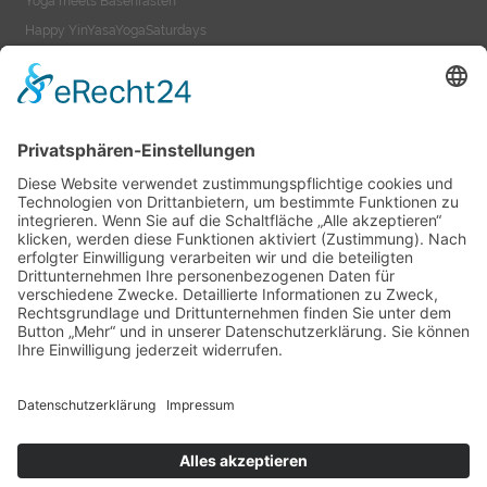
Yoga meets Basenfasten
Happy YinYasaYogaSaturdays
Yoga meets Ayurveda
Yoga-On-TeacherTraining
YOGA-ON-VIDEOS
Yoga as a Lifestyle
Yoga-On-Videos
Impressum
Datenschutzerklärung
AGB
Suche
Sitemap
Kontakt