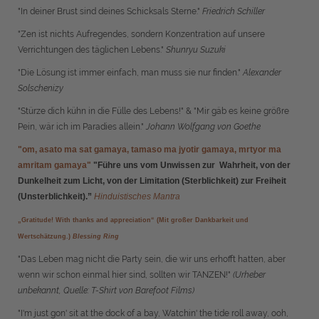
"In deiner Brust sind deines Schicksals Sterne."
Friedrich Schiller
"Zen ist nichts Aufregendes, sondern Konzentration auf unsere
Verrichtungen des täglichen Lebens."
Shunryu Suzuki
"
Die Lösung ist immer einfach, man muss sie nur finden.
"
Alexander
Solschenizy
"Stürze dich kühn in die Fülle des Lebens!" & "Mir gäb es keine größre
Pein, wär ich im Paradies allein."
Johann Wolfgang von Goethe
"
om, asato ma sat gamaya,
tamaso ma jyotir gamaya,
mrtyor ma
amritam gamaya"
"
Führe uns vom Unwissen zur Wahrheit, von der
Dunkelheit zum Licht, von der Limitation (Sterblichkeit) zur Freiheit
(Unsterblichkeit).”
Hinduistisches Mantra
„Gratitude! With thanks and appreciation“ (Mit großer Dankbarkeit und
Wertschätzung.)
Blessing Ring
"Das Leben mag nicht die Party sein, die wir uns erhofft hatten, aber
wenn wir schon einmal hier sind, sollten wir TANZEN!"
(Urheber
unbekannt, Quelle: T-Shirt von Barefoot Films)
"I'm just gon' sit at the dock of a bay, Watchin' the tide roll away, ooh,