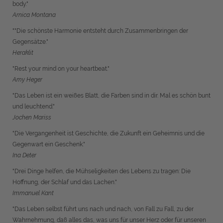
body."
Arnica Montana
""Die schönste Harmonie entsteht durch Zusammenbringen der
Gegensätze."
Heraklit
"Rest your mind on your heartbeat."
Amy Heger
"Das Leben ist ein weißes Blatt, die Farben sind in dir. Mal es schön bunt
und leuchtend."
Jochen Mariss
"Die Vergangenheit ist Geschichte, die Zukunft ein Geheimnis und die
Gegenwart ein Geschenk."
Ina Deter
"Drei Dinge helfen, die Mühseligkeiten des Lebens zu tragen: Die
Hoffnung, der Schlaf und das Lachen."
Immanuel Kant
"Das Leben selbst führt uns nach und nach, von Fall zu Fall, zu der
Wahrnehmung, daß alles das, was uns für unser Herz oder für unseren