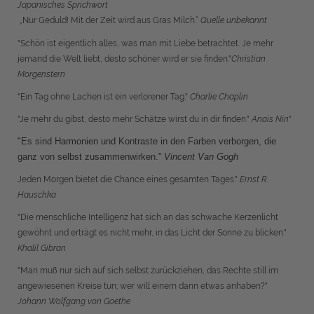
Japanisches Sprichwort
„Nur Geduld! Mit der Zeit wird aus Gras Milch.“
Quelle unbekannt
"Schön ist eigentlich alles, was man mit
Liebe
betrachtet. Je mehr
jemand die Welt liebt, desto schöner wird er sie finden."
Christian
Morgenstern
"
Ein Tag ohne Lachen ist ein verlorener Tag."
Charlie Chaplin
"Je mehr du gibst, desto mehr Schätze wirst du in dir finden."
Anais Nin
"
"Es sind Harmonien und Kontraste in den Farben verborgen, die
ganz von selbst zusammenwirken."
Vincent Van Gogh
Jeden Morgen bietet die Chance eines gesamten Tages."
Ernst R.
Hauschka
"Die menschliche Intelligenz hat sich an das schwache Kerzenlicht
gewöhnt und erträgt es nicht mehr, in das Licht der Sonne zu blicken."
Khalil Gibran
"Man muß nur sich auf sich selbst zurückziehen, das Rechte still im
angewiesenen Kreise tun; wer will einem dann etwas anhaben?"
Johann Wolfgang von Goethe