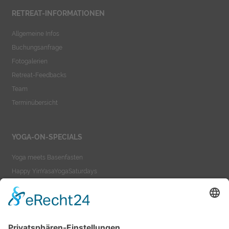
RETREAT-INFORMATIONEN
Allgemeine Infos
Buchungsanfrage
Fotogalerien
Retreat-Feedbacks
Team
Terminübersicht
YOGA-ON-SPECIALS
Yoga meets Basenfasten
Happy YinYasaYogaSaturdays
Yoga meets Ayurveda
Yoga-On-TeacherTraining
YOGA-ON-VIDEOS