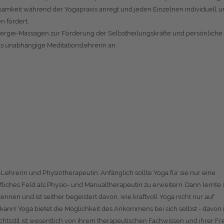
samkeit während der Yogapraxis anregt und jeden Einzelnen individuell 
n fördert.
nergie-Massagen zur Förderung der Selbstheilungskräfte und persönliche
s unabhängige Meditationslehrerin an.
-Lehrerin und Physiotherapeutin. Anfänglich sollte Yoga für sie nur eine
ufliches Feld als Physio- und Manualtherapeutin zu erweitern. Dann lernte s
ennen und ist seither begeistert davon, wie kraftvoll Yoga nicht nur auf
kann! Yoga bietet die Möglichkeit des Ankommens bei sich selbst - davon i
ichtsstil ist wesentlich von ihrem therapeutischen Fachwissen und ihrer F