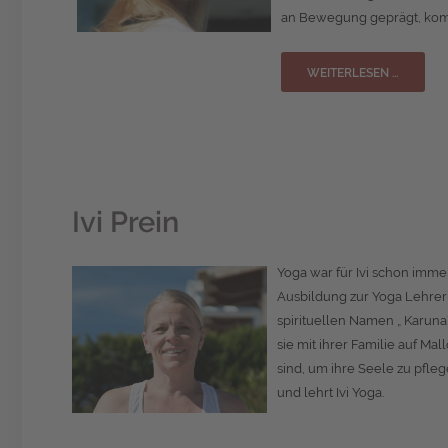
an Bewegung geprägt, komb
WEITERLESEN …
Ivi Prein
Yoga war für Ivi schon imme
Ausbildung zur Yoga Lehrerin
spirituellen Namen „ Karuna“.
sie mit ihrer Familie auf M
sind, um ihre Seele zu pfle
und lehrt Ivi Yoga.