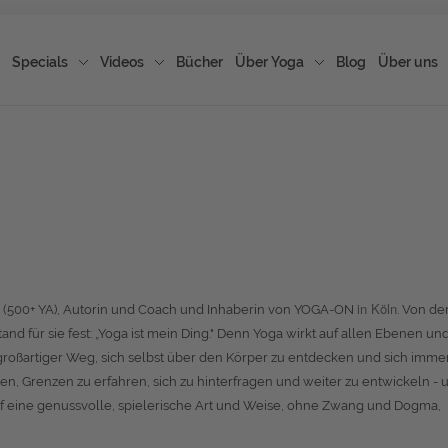
Specials
Videos
Bücher
Über Yoga
Blog
Über uns
in Köln
in (500+ YA), Autorin und Coach und Inhaberin von YOGA-ON
. Von de
nd für sie fest: „Yoga ist mein Ding." Denn Yoga wirkt auf allen Ebenen und
n großartiger Weg, sich selbst über den Körper zu entdecken und sich imme
n, Grenzen zu erfahren, sich zu hinterfragen und weiter zu entwickeln - 
f eine genussvolle, spielerische Art und Weise, ohne Zwang und Dogma,