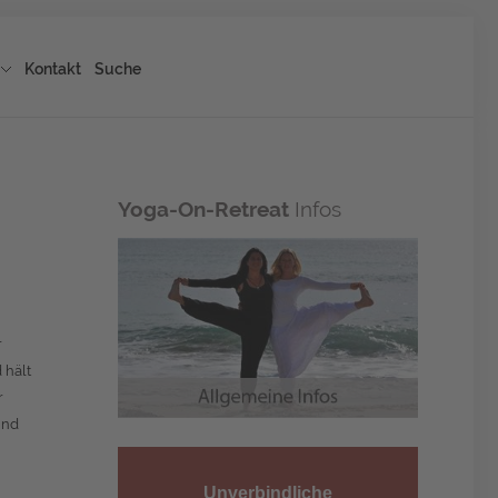
Kontakt
Suche
Yoga-On-Retreat
Infos
r
 hält
r
und
Unverbindliche