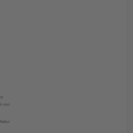
rt
in von
 Natur