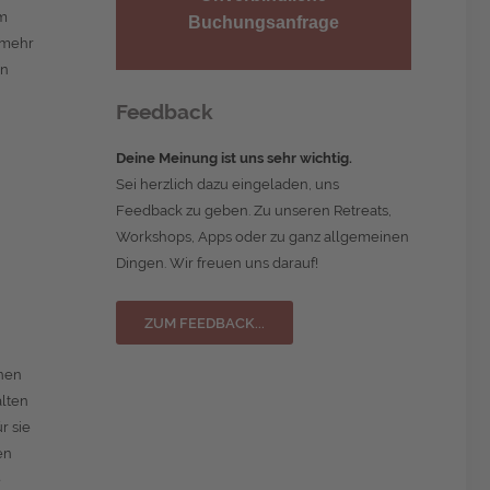
im
Buchungsanfrage
nmehr
in
Feedback
Deine Meinung ist uns sehr wichtig.
Sei herzlich dazu eingeladen, uns
Feedback zu geben. Zu unseren Retreats,
Workshops, Apps oder zu ganz allgemeinen
Dingen. Wir freuen uns darauf!
ZUM FEEDBACK...
enen
alten
r sie
en
e