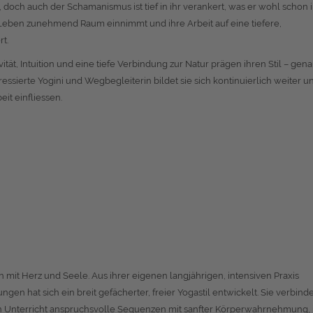
 doch auch der Schamanismus ist tief in ihr verankert, was er wohl schon
m Leben zunehmend Raum einnimmt und ihre Arbeit auf eine tiefere,
t.
ität, Intuition und eine tiefe Verbindung zur Natur prägen ihren Stil – gen
ressierte Yogini und Wegbegleiterin bildet sie sich kontinuierlich weiter u
eit einfliessen.
rin mit Herz und Seele. Aus ihrer eigenen langjährigen, intensiven Praxis
gen hat sich ein breit gefächerter, freier Yogastil entwickelt. Sie verbinde
 Unterricht anspruchsvolle Sequenzen mit sanfter Körperwahrnehmung, 