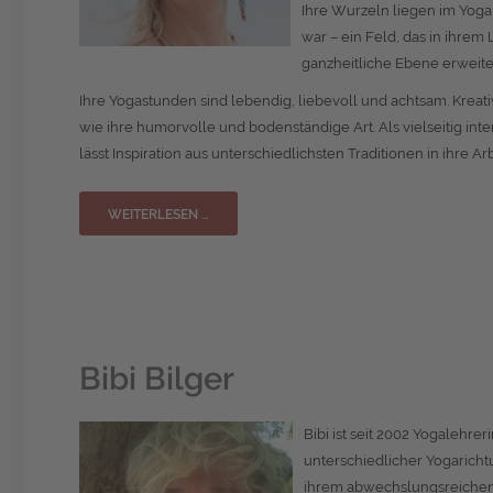
Ihre Wurzeln liegen im Yoga,
war – ein Feld, das in ihre
ganzheitliche Ebene erweiter
Ihre Yogastunden sind lebendig, liebevoll und achtsam. Kreativ
wie ihre humorvolle und bodenständige Art. Als vielseitig inte
lässt Inspiration aus unterschiedlichsten Traditionen in ihre Arb
WEITERLESEN …
Bibi Bilger
Bibi ist seit 2002 Yogalehre
unterschiedlicher Yogarichtun
ihrem abwechslungsreichen