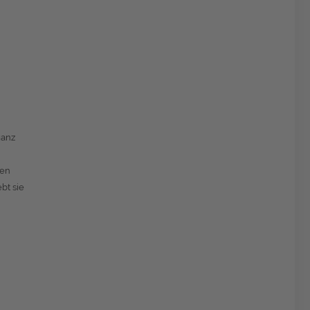
ganz
men
bt sie