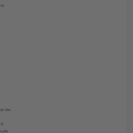
und
ie die
st
reude