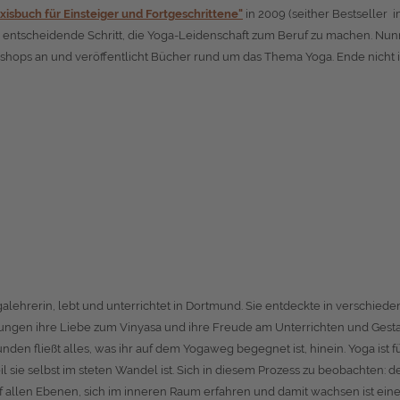
xisbuch für Einsteiger und Fortgeschrittene"
in 2009 (seither Bestseller 
er entscheidende Schritt, die Yoga-Leidenschaft zum Beruf zu machen. Nu
kshops an und veröffentlicht Bücher rund um das Thema Yoga. Ende nicht 
alehrerin, lebt und unterrichtet in Dortmund. Sie entdeckte in verschied
ungen ihre Liebe zum Vinyasa und ihre Freude am Unterrichten und Gest
nden fließt alles, was ihr auf dem Yogaweg begegnet ist, hinein. Yoga ist fü
l sie selbst im steten Wandel ist. Sich in diesem Prozess zu beobachten: d
 allen Ebenen, sich im inneren Raum erfahren und damit wachsen ist ein