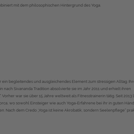
iniert mit dem philosophischen Hintergrund des Yoga.
r ein begleitendes und ausgleichendes Element zum stressigen Alltag. Ihr
 nach Sivananda Tradition absolvierte sie im Jahr 2011 und erhielt ihren
 Vorher war sie über 15 Jahre weltweit als Fitnesstrainerin tätig. Seit 2013 
allorca, wo sowohl Einsteiger wie auch Yoga-Erfahrene bei ihr in guten Hän
gen. Nach dem Credo „Yoga ist keine Akrobatik, sondern Seelenpflege“ prakt