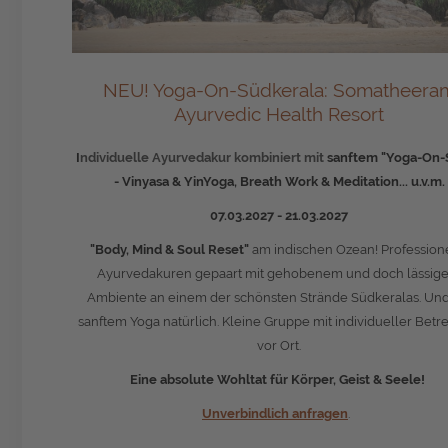
NEU! Yoga-On-Südkerala:
Somatheera
Ayurvedic Health Resort
I
ndividuelle Ayurvedakur kombiniert mit
sanftem "
Yoga-On-S
-
Vinyasa & YinYoga, Breath Work & Meditation... u.v.m.
07.03.2027 - 21.03.2027
"Body, Mind & Soul Reset"
am indischen Ozean! Profession
Ayurvedakuren gepaart mit gehobenem und doch lässig
Ambiente an einem der schönsten Strände Südkeralas. Und
sanftem Yoga natürlich. Kleine Gruppe mit individueller Bet
vor Ort.
Eine absolute Wohltat für Körper, Geist & Seele!
Unverbindlich anfragen
.