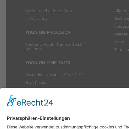
Gecko Hotel & Beach Club
Allgeme
La Hacienda
Buchung
Fotogal
YOGA-ON-MALLORCA
Retreat
Team
Fontsanta Hotel - Thermal Spa &
Wellness
Terminü
YOGA-ON-TIME-OUTS
Gesundheitsresort LUISENHÖHE
Haus Rhade
Stimbekhof
Wellness Hotel Heiden