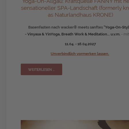
Yoga-On-
Allgäu: Kraftquelle FANNY mit n
e
sensationeller SPA-Landschaft
(formerly k
as Naturlandhaus KRONE)
Basenfasten nach wacker®
meets s
anftes
"Yoga-On-Styl
-
Vinyasa & YinYoga, Breath Work & Meditation... u.v.m.
- mi
11.04. - 16.04.2027
Unverbindlich vormerken lassen.
WEITERLESEN …