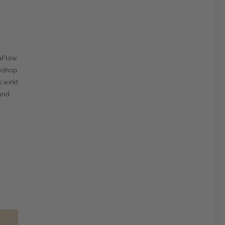
saFlow
rkshop
 wirkt
und