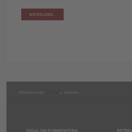
WEITERLESEN …
Aktuelle Seite:
Home
Specials
YOGA-ON-FORMENTERA
RETRE