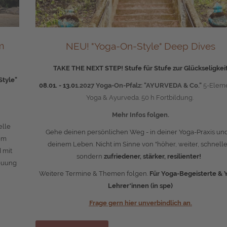
m
NEU! "Yoga-On-Style" Deep Dives
TAKE THE NEXT STEP! Stufe für Stufe zur Glückseligkei
tyle"
08.01. - 13.0
1.2027
Yoga-On-Pfalz: "
AYURVEDA & Co.
"
5-Elem
Yoga & Ayurveda. 50 h Fortbildung.
Mehr Infos folgen.
elle
Gehe deinen persönlichen Weg - in deiner Yoga-Praxis und
em
deinem Leben. Nicht im Sinne von "höher, weiter, schneller
 mit
sondern
zufriedener, stärker, resilienter!
reuung
Weitere Termine & Themen folgen.
Für
Yoga-Begeisterte &
Lehrer*innen (in spe)
Frage gern hier unverbindlich an
.