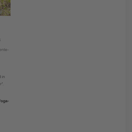
t
ente-
 in
",
Yoga-