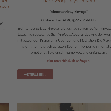
uer,
"HappyYogaDays" in Köln
nown
"Almost Strictly YinYoga"
21. November 2026, 15.00 - 18.00 Uhr
e"
Bei "Almost Strictly YinYoga" gibt es nach einem soften Vinya
t mir
tatsächlich aussschließlich YinYoga. Abgerundet wird der Wo
mit passenden Pranayama-Übungen und Meditation. Die Praxis
wie immer natürlich auf allen Ebenen - körperlich, mental 
emotional. Spielerisch, humorvoll und einfühlsam.
Hier unverbindlich anfragen
.
WEITERLESEN …