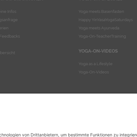
ine Infos
Yoga meets Basenfasten
sanfrage
Happy YinYasaYogaSaturdays
erien
Yoga meets Ayurveda
-Feedbacks
Yoga-On-TeacherTraining
YOGA-ON-VIDEOS
bersicht
Yoga as a Lifestyle
Yoga-On-Videos