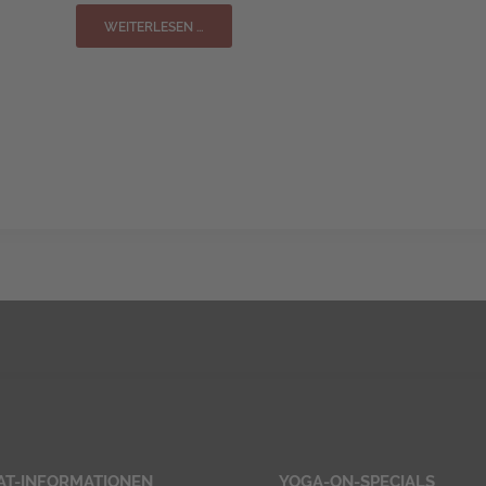
WEITERLESEN …
AT-INFORMATIONEN
YOGA-ON-SPECIALS