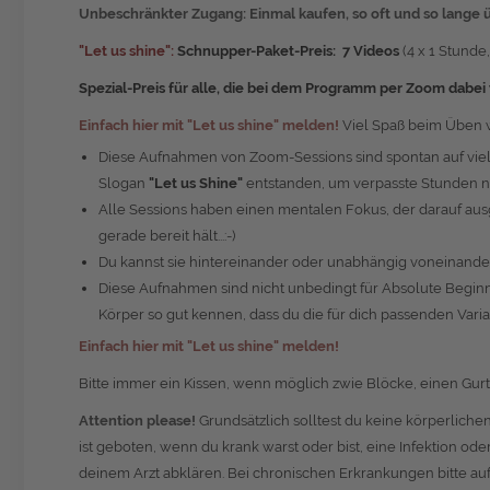
Unbeschränkter Zugang:
Einmal kaufen, so oft und so lange ü
"Let us shine":
Schnupper-Paket-Preis: 7 Videos
(4 x 1 Stunde,
Spezial-Preis für alle, die bei dem Programm per Zoom dabei
Einfach hier mit "Let us shine" melden!
Viel Spaß beim Üben w
Diese Aufnahmen von Zoom-Sessions sind spontan auf vie
Slogan
"Let us Shine"
entstanden, um verpasste Stunden 
Alle Sessions haben einen mentalen Fokus, der darauf ausg
gerade bereit hält...:-)
Du kannst sie hintereinander oder unabhängig voneinande
Diese Aufnahmen sind nicht unbedingt für Absolute Beginne
Körper so gut kennen, dass du die für dich passenden Variant
Einfach hier mit "Let us shine" melden!
Bitte immer ein Kissen, wenn möglich zwie Blöcke, einen Gurt
Attention please!
Grundsätzlich solltest du keine körperlic
ist geboten, wenn du krank warst oder bist, eine Infektion od
deinem Arzt abklären. Bei chronischen Erkrankungen bitte auf j