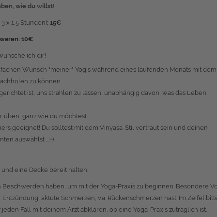
ben, wie du willst!
 3 x 1,5 Stunden)
: 15€
 waren: 10€
ünsche ich dir!
lfachen Wunsch "meiner" Yogis während eines laufenden Monats mit dem
nachholen zu können.
erichtet ist, uns strahlen zu lassen, unabhängig davon, was das Leben
r üben, ganz wie du möchtest.
rs geeignet! Du solltest mit dem Vinyasa-Stil vertraut sein und deinen
en auswählst ...:-)
 und eine Decke bereit halten.
hen Beschwerden haben, um mit der Yoga-Praxis zu beginnen. Besondere Vo
er Entzündung, aktute Schmerzen, v.a. Rückenschmerzen hast. Im Zeifel bitt
eden Fall mit deinem Arzt abklären, ob eine Yoga-Praxis zuträglich ist.