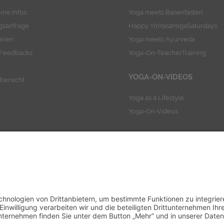
ine Infos
Yoga meets Basenfasten
sanfrage
Happy YinYasaYogaSaturdays
erien
Yoga meets Ayurveda
-Feedbacks
Yoga-On-TeacherTraining
YOGA-ON-VIDEOS
bersicht
Yoga as a Lifestyle
Yoga-On-Videos