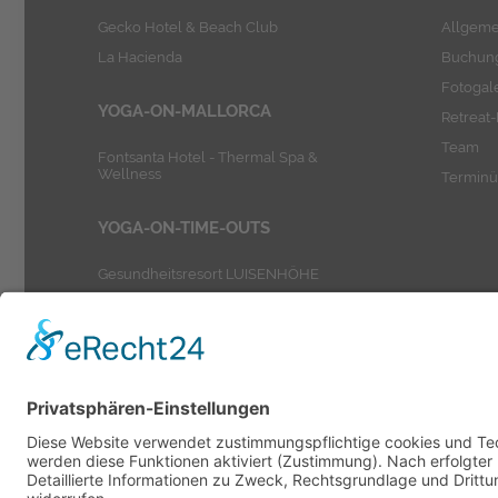
Gecko Hotel & Beach Club
Allgeme
La Hacienda
Buchung
Fotogal
YOGA-ON-MALLORCA
Retreat
Team
Fontsanta Hotel - Thermal Spa &
Wellness
Terminü
YOGA-ON-TIME-OUTS
Gesundheitsresort LUISENHÖHE
Haus Rhade
Stimbekhof
Wellness Hotel Heiden