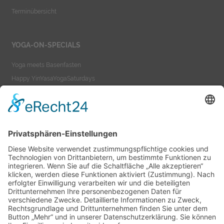
Terminübersicht
YOGA-ON-SPECIALS
Yoga meets Basenfasten
Happy YinYasaYogaSaturdays
Yoga meets Ayurveda
Yoga-On-TeacherTraining
YOGA-ON-VIDEOS
Yoga as a Lifestyle
Yoga-On-Videos
Impressum
Datenschutzerklärung
AGB