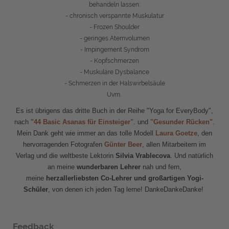
behandeln lassen:
- chronisch verspannte Muskulatur
- Frozen Shoulder
- geringes Atemvolumen
- Impingement Syndrom
- Kopfschmerzen
- Muskuläre Dysbalance
- Schmerzen in der Halswirbelsäule
Uvm.
Es ist übrigens das dritte Buch in der Reihe "Yoga for EveryBody",
nach
"44 Basic Asanas für Einsteiger"
. und
"Gesunder Rücken"
.
Mein Dank geht wie immer an das tolle Modell
Laura Goetze
, den
hervorragenden Fotografen
Günter Beer
, allen Mitarbeitern im
Verlag und die weltbeste Lektorin
Silvia Vrablecova
. Und natürlich
an meine
wunderbaren Lehrer
nah und fern,
meine
herzallerliebsten Co-Lehrer und großartigen Yogi-
Schüler
, von denen ich jeden Tag lerne! DankeDankeDanke!
Feedback