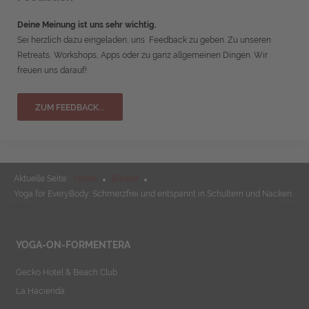
Deine Meinung ist uns sehr wichtig.
Sei herzlich dazu eingeladen, uns Feedback zu geben. Zu unseren
Retreats, Workshops, Apps oder zu ganz allgemeinen Dingen. Wir
freuen uns darauf!
ZUM FEEDBACK...
Aktuelle Seite:
Home
Bücher
Yoga for EveryBody: Schmerzfrei und entspannt in Schultern und Nacken
YOGA-ON-FORMENTERA
Gecko Hotel & Beach Club
La Hacienda